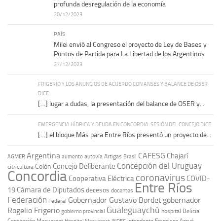
profunda desregulación de la economía
20/12/2023
PAÍS
Milei envió al Congreso el proyecto de Ley de Bases y
Puntos de Partida para La Libertad de los Argentinos
27/12/2023
FRIGERIO Y LOS ANUNCIOS DE ACUERDO CON ANSES Y BALANCE DE OSER
DICE:
[…] lugar a dudas, la presentación del balance de OSER y...
EMERGENCIA HÍDRICA Y DEUDA EN CONCORDIA: SESIÓN DEL CONCEJO DICE:
[…] el bloque Más para Entre Ríos presentó un proyecto de...
Argentina
CAFESG
Chajarí
autovía Artigas
AGMER
aumento
Brasil
Concepción del Uruguay
Concejo Deliberante
Colón
citricultura
Concordia
coronavirus
Cooperativa Eléctrica
COVID-
Entre Ríos
19
Cámara de Diputados
decesos
docentes
Federación
Gobernador Gustavo Bordet
gobernador
Federal
Gualeguaychú
Rogelio Frigerio
hospital Delicia
gobierno provincial
Concepción Masvernat
intendente Francisco Azcué