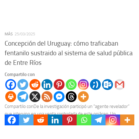
MÁS
25/03/2025
Concepción del Uruguay: cómo traficaban
fentanilo sustraido al sistema de salud pública
de Entre Ríos
Compartilo con
Compartilo conDe la investigación participó un “agente revelador”
que intervino en una venta controlada de este opiáceo. Un
enfermero lo sustraía del hospital donde trabajaba...