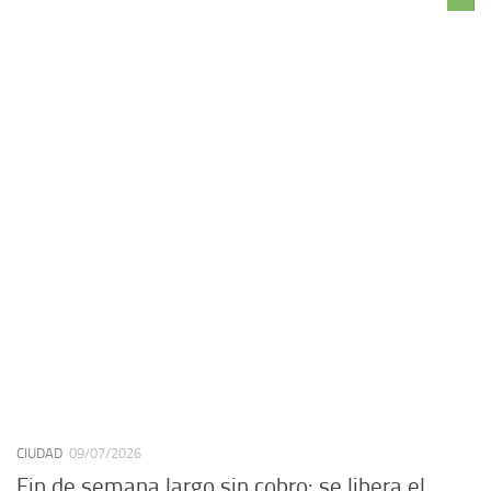
CIUDAD
09/07/2026
Fin de semana largo sin cobro: se libera el