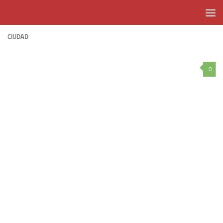
Skip to content
CIUDAD
0