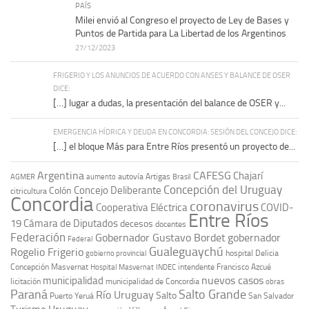
PAÍS
Milei envió al Congreso el proyecto de Ley de Bases y
Puntos de Partida para La Libertad de los Argentinos
27/12/2023
FRIGERIO Y LOS ANUNCIOS DE ACUERDO CON ANSES Y BALANCE DE OSER
DICE:
[…] lugar a dudas, la presentación del balance de OSER y...
EMERGENCIA HÍDRICA Y DEUDA EN CONCORDIA: SESIÓN DEL CONCEJO DICE:
[…] el bloque Más para Entre Ríos presentó un proyecto de...
Argentina
CAFESG
Chajarí
autovía Artigas
AGMER
aumento
Brasil
Concepción del Uruguay
Concejo Deliberante
Colón
citricultura
Concordia
coronavirus
Cooperativa Eléctrica
COVID-
Entre Ríos
19
Cámara de Diputados
decesos
docentes
Federación
Gobernador Gustavo Bordet
gobernador
Federal
Gualeguaychú
Rogelio Frigerio
hospital Delicia
gobierno provincial
Concepción Masvernat
intendente Francisco Azcué
Hospital Masvernat
INDEC
nuevos casos
municipalidad
licitación
municipalidad de Concordia
obras
Paraná
Salto Grande
Río Uruguay
Salto
Puerto Yeruá
San Salvador