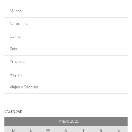
Mundo
Naturaleza
Opinión
País
Provincia
Región
Viajes y Sabores
CALENDAR
mayo 2025
D
L
M
X
J
V
S