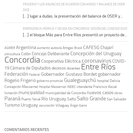
FRIGERIO Y LOS ANUNCIOS DE ACUERDO CON ANSES Y BALANCE DE OSER
DICE:
[…] lugar a dudas, la presentación del balance de OSER y...
EMERGENCIA HÍDRICA Y DEUDA EN CONCORDIA: SESIÓN DEL CONCEJO DICE:
[…] el bloque Más para Entre Ríos presentó un proyecto de...
Argentina
CAFESG
Chajarí
autovía Artigas
AGMER
aumento
Brasil
Concepción del Uruguay
Concejo Deliberante
Colón
citricultura
Concordia
coronavirus
Cooperativa Eléctrica
COVID-
Entre Ríos
19
Cámara de Diputados
decesos
docentes
Federación
Gobernador Gustavo Bordet
gobernador
Federal
Gualeguaychú
Rogelio Frigerio
hospital Delicia
gobierno provincial
Concepción Masvernat
intendente Francisco Azcué
Hospital Masvernat
INDEC
nuevos casos
municipalidad
licitación
municipalidad de Concordia
obras
Paraná
Salto Grande
Río Uruguay
Salto
Puerto Yeruá
San Salvador
Uruguay
Turismo
vacunación
Villaguay
Ángel Giano
COMENTARIOS RECIENTES