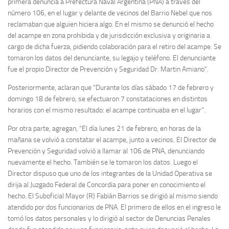
primera denuncia a Prefectura Naval Argentina (PNA) a través del
número 106, en el lugar y delante de vecinos del Barrio Nebel que nos
reclamaban que alguien hiciera algo. En el mismo se denunció el hecho
del acampe en zona prohibida y de jurisdicción exclusiva y originaria a
cargo de dicha fuerza, pidiendo colaboración para el retiro del acampe. Se
tomaron los datos del denunciante, su legajo y teléfono. El denunciante
fue el propio Director de Prevención y Seguridad Dr. Martin Amiano”.
Posteriormente, aclaran que “Durante los días sábado 17 de febrero y
domingo 18 de febrero, se efectuaron 7 constataciones en distintos
horarios con el mismo resultado: el acampe continuaba en el lugar”.
Por otra parte, agregan, “El día lunes 21 de febrero, en horas de la
mañana se volvió a constatar el acampe, junto a vecinos. El Director de
Prevención y Seguridad volvió a llamar al 106 de PNA, denunciando
nuevamente el hecho. También se le tomaron los datos. Luego el
Director dispuso que uno de los integrantes de la Unidad Operativa se
dirija al Juzgado Federal de Concordia para poner en conocimiento el
hecho. El Suboficial Mayor (R) Fabián Barrios se dirigió al mismo siendo
atendido por dos funcionarios de PNA. El primero de ellos en el ingreso le
tomó los datos personales y lo dirigió al sector de Denuncias Penales