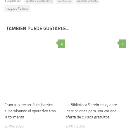
Etiquetas:
acampe clandestino
Concordia
Guardia Urbana
Juzgado Federal
TAMBIÉN PUEDE GUSTARLE...
0
0
Francolini recorrió los barrios
La Biblioteca Serebrinsky abre
supervisando el operativo tras
inscripciones para una variada
la tormenta
oferta de cursos gratuitos
26/04/2022
28/07/2026