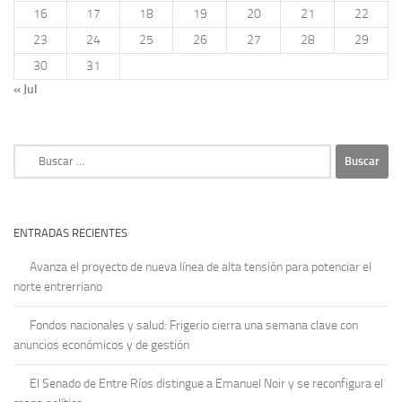
16
17
18
19
20
21
22
23
24
25
26
27
28
29
30
31
« Jul
Buscar:
ENTRADAS RECIENTES
Avanza el proyecto de nueva línea de alta tensión para potenciar el
norte entrerriano
Fondos nacionales y salud: Frigerio cierra una semana clave con
anuncios económicos y de gestión
El Senado de Entre Ríos distingue a Emanuel Noir y se reconfigura el