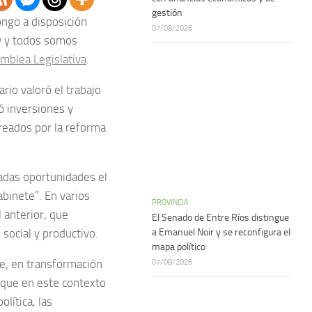
gestión
ongo a disposición
07/08/2026
y y todos somos
mblea Legislativa
.
rio valoró el trabajo
ó inversiones y
creados por la reforma
radas oportunidades el
abinete”. En varios
PROVINCIA
 anterior, que
El Senado de Entre Ríos distingue
 social y productivo.
a Emanuel Noir y se reconfigura el
mapa político
e, en transformación
07/08/2026
 que en este contexto
lítica, las