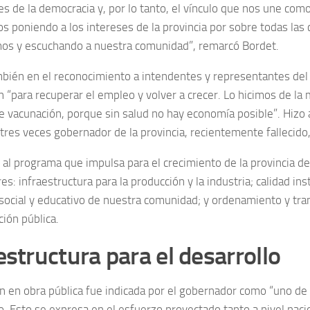
es de la democracia y, por lo tanto, el vínculo que nos une com
 poniendo a los intereses de la provincia por sobre todas las c
s y escuchando a nuestra comunidad”, remarcó Bordet.
mbién en el reconocimiento a intendentes y representantes del 
n “para recuperar el empleo y volver a crecer. Lo hicimos de la
 vacunación, porque sin salud no hay economía posible”. Hiz
 tres veces gobernador de la provincia, recientemente fallecido,
n al programa que impulsa para el crecimiento de la provincia d
res: infraestructura para la producción y la industria; calidad ins
 social y educativo de nuestra comunidad; y ordenamiento y tra
ión pública.
estructura para el desarrollo
ón en obra pública fue indicada por el gobernador como “uno de 
o. Esto se expresa en el esfuerzo proyectado tanto a nivel naci