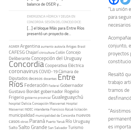
balance de OSER y...
“La unión 
para segui
EMERGENCIA HÍDRICA Y DEUDA EN
CONCORDIA: SESIÓN DEL CONCEJO DICE:
necesarios
[…] el bloque Más para Entre Ríos
presentó un proyecto de...
Acompañado
conjunto, e
Argentina
autovía Artigas
AGMER
aumento
Brasil
CAFESG
Chajarí
Concejo
Colón
citricultura
proyectos 
Concepción del Uruguay
Deliberante
constitucio
Concordia
Cooperativa Eléctrica
coronavirus
COVID-19
Cámara de
Resaltó qu
Entre
Diputados
decesos
docentes
trabajo art
Ríos
Federación
Gobernador
Federal
tramos de s
Gustavo Bordet
gobernador Rogelio
Gualeguaychú
Frigerio
desfinanció
gobierno provincial
hospital Delicia Concepción Masvernat
Hospital
intendente Francisco Azcué
licitación
Masvernat
INDEC
“Asistimos
nuevos
municipalidad
municipalidad de Concordia
permanente
Paraná
casos
Río Uruguay
obras
Puerto Yeruá
es importan
Salto Grande
Turismo
Salto
San Salvador