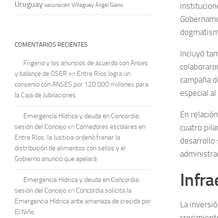
Uruguay
institucion
vacunación
Villaguay
Ángel Giano
Gobernamos
dogmatismo
COMENTARIOS RECIENTES
Incluyó ta
Frigerio y los anuncios de acuerdo con Anses
colaboraro
y balance de OSER
en
Entre Ríos logra un
campaña de
convenio con ANSES por 120.000 millones para
especial al
la Caja de Jubilaciones
En relació
Emergencia Hídrica y deuda en Concordia:
sesión del Concejo
en
Comedores escolares en
cuatro pila
Entre Ríos: la Justicia ordenó frenar la
desarrollo
distribución de alimentos con sellos y el
administrac
Gobierno anunció que apelará
Infra
Emergencia Hídrica y deuda en Concordia:
sesión del Concejo
en
Concordia solicita la
Emergencia Hídrica ante amenaza de crecida por
La inversi
El Niño
crecimient