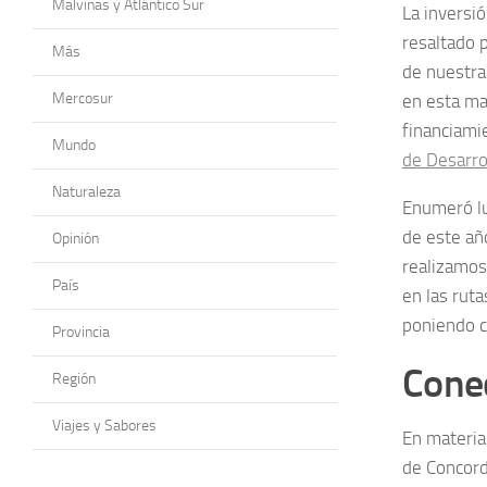
Malvinas y Atlántico Sur
La inversi
resaltado 
Más
de nuestra 
Mercosur
en esta ma
financiami
Mundo
de Desarro
Naturaleza
Enumeró lu
de este añ
Opinión
realizamos
País
en las rut
poniendo c
Provincia
Cone
Región
Viajes y Sabores
En materia
de Concordi