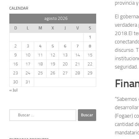
provincia 
CALENDAR
El goberna
agosto 2026
verdadera 
D
L
M
X
J
V
S
2018.El ten
1
conectando 
2
3
4
5
6
7
8
discurso. 
9
10
11
12
13
14
15
institucio
16
17
18
19
20
21
22
seguridad.
23
24
25
26
27
28
29
Fina
30
31
« Jul
“Sabemos d
desarrolla
Buscar:
(Fogaer) c
cantidad de
mandatario