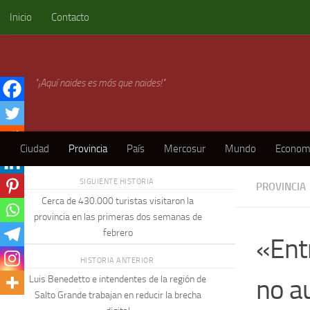
Inicio
Contacto
Skip to content
"¡Aquí naides es más que naides!"
Ciudad
Provincia
País
Mercosur
Mundo
Econom
SIGUIENTE HISTORIA
PROVINCIA
Cerca de 430.000 turistas visitaron la
provincia en las primeras dos semanas de
febrero
«Ent
HISTORIA ANTERIOR
no a
Luis Benedetto e intendentes de la región de
Salto Grande trabajan en reducir la brecha