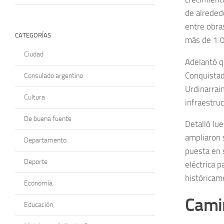
de alreded
entre obras
CATEGORÍAS
más de 1.0
Ciudad
Adelantó q
Conquistado
Consulado argentino
Urdinarrai
Cultura
infraestruc
De buena fuente
Detalló lue
ampliaron s
Departamento
puesta en 
Deporte
eléctrica p
históricam
Economía
Cami
Educación