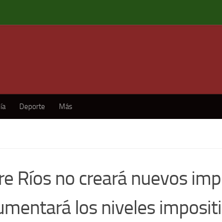
ía
Deporte
Más
re Ríos no creará nuevos imp
umentará los niveles imposit