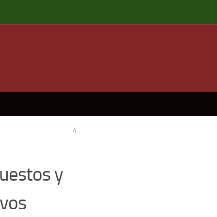
4
uestos y
ivos