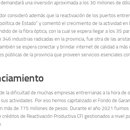
y demandará una inversión aproximada a los 30 millones de dóla
dor consideró además que la reactivación de los puertos entrer
política de Estado” y comentó el crecimiento de la actividad e
dido de la fibra óptica, con la cual se espera llegar a los 35 pa
346 industrias radicadas en la provincia, fue otra de las arist
También se espera conectar y brindar internet de calidad a má
nes públicas de la provincia que proveen servicios esenciales c
nciamiento
e la dificultad de muchas empresas entrerrianas a la hora de o
r sus actividades. Por eso hemos capitalizado el Fondo de Garan
on más de 775 millones de pesos. Durante el año 2021 fuimos 
 créditos de Reactivación Productiva CFI gestionados a nivel paí
.