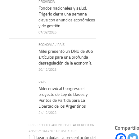
PROVINCIA
Fondos nacionales y salud:
Frigerio cierra una semana
clave con anuncios económicos
y de gestión
07/08/2026
ECONOMÍA
/
PAÍS
Milei presentó un DNU de 366
artículos para una profunda
desregulación de la economía
20/12/2023
PAÍS
Milei envió al Congreso el
proyecto de Ley de Bases y
Puntos de Partida para La
Libertad de los Argentinos
27/12/2023
FRIGERIO Y LOS ANUNCIOS DE ACUERDO CON
Compartilo
ANSES Y BALANCE DE OSER DICE:
[…] lugar a dudas, la presentación del