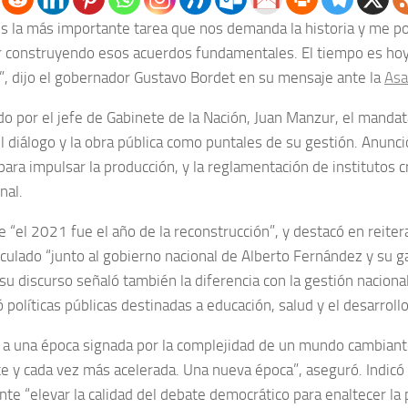
es la más importante tarea que nos demanda la historia y me p
r construyendo esos acuerdos fundamentales. El tiempo es ho
”, dijo el gobernador Gustavo Bordet en su mensaje ante la
Asa
 por el jefe de Gabinete de la Nación, Juan Manzur, el mandata
l diálogo y la obra pública como puntales de su gestión. Anunci
para impulsar la producción, y la reglamentación de institutos 
nal.
e “el 2021 fue el año de la reconstrucción”, y destacó en reite
iculado “junto al gobierno nacional de Alberto Fernández y su g
u discurso señaló también la diferencia con la gestión nacional
 políticas públicas destinadas a educación, salud y el desarrollo
 a una época signada por la complejidad de un mundo cambiant
 y cada vez más acelerada. Una nueva época”, aseguró. Indicó
te “elevar la calidad del debate democrático para enaltecer la po