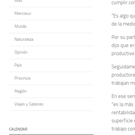
Más
cumplir con
Mercosur
“Es algo q
de la medi
Mundo
Por su part
Naturaleza
dijo que e
Opinión
productivo 
País
Seguidamen
productore
Provincia
trabajan me
Región
En ese sent
“es la más 
Viajes y Sabores
rentabilid
superficie
trabajo co
CALENDAR