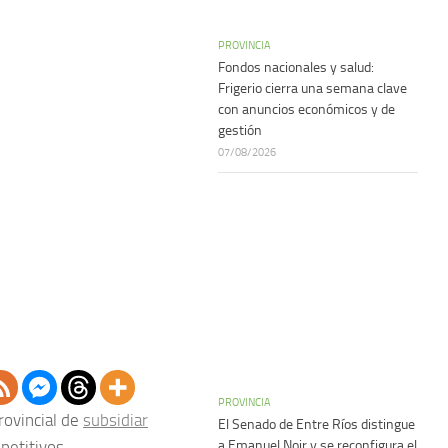
PROVINCIA
Fondos nacionales y salud:
Frigerio cierra una semana clave
con anuncios económicos y de
gestión
07/08/2026
PROVINCIA
rovincial de
subsidiar
El Senado de Entre Ríos distingue
a Emanuel Noir y se reconfigura el
petitivos.