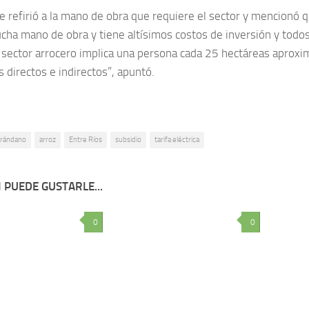
se refirió a la mano de obra que requiere el sector y mencionó q
ha mano de obra y tiene altísimos costos de inversión y todos
l sector arrocero implica una persona cada 25 hectáreas apro
 directos e indirectos”, apuntó.
arándano
arroz
Entre Ríos
subsidio
tarifa eléctrica
 PUEDE GUSTARLE...
0
0