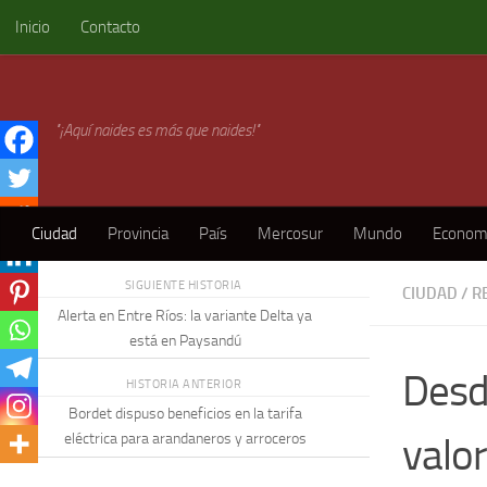
Inicio
Contacto
Skip to content
"¡Aquí naides es más que naides!"
Ciudad
Provincia
País
Mercosur
Mundo
Econom
SIGUIENTE HISTORIA
CIUDAD
/
R
Alerta en Entre Ríos: la variante Delta ya
está en Paysandú
Desd
HISTORIA ANTERIOR
Bordet dispuso beneficios en la tarifa
valo
eléctrica para arandaneros y arroceros