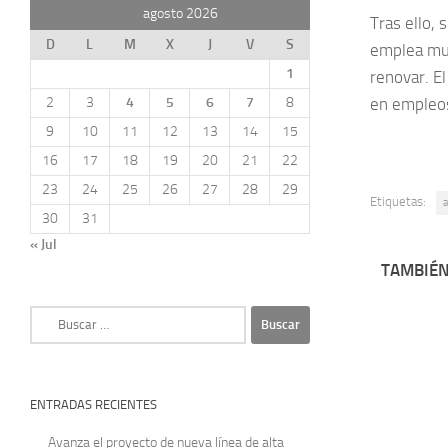
agosto 2026
Tras ello, 
D
L
M
X
J
V
S
emplea muc
1
renovar. E
2
3
4
5
6
7
8
en empleos
9
10
11
12
13
14
15
16
17
18
19
20
21
22
23
24
25
26
27
28
29
Etiquetas:
30
31
« Jul
TAMBIÉN
Buscar:
ENTRADAS RECIENTES
Avanza el proyecto de nueva línea de alta