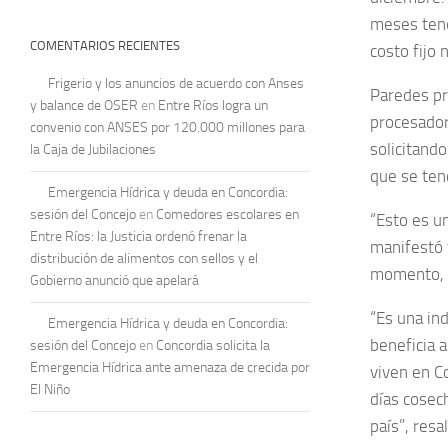
meses tene
COMENTARIOS RECIENTES
costo fijo
Frigerio y los anuncios de acuerdo con Anses
Paredes pr
y balance de OSER
en
Entre Ríos logra un
procesador
convenio con ANSES por 120.000 millones para
solicitand
la Caja de Jubilaciones
que se tend
Emergencia Hídrica y deuda en Concordia:
sesión del Concejo
en
Comedores escolares en
“Esto es u
Entre Ríos: la Justicia ordenó frenar la
manifestó 
distribución de alimentos con sellos y el
momento, s
Gobierno anunció que apelará
“Es una in
Emergencia Hídrica y deuda en Concordia:
beneficia 
sesión del Concejo
en
Concordia solicita la
Emergencia Hídrica ante amenaza de crecida por
viven en C
El Niño
días cosec
país”, resa