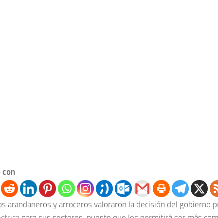
 con
s arandaneros y arroceros valoraron la decisión del gobierno p
éctrica
para sus sectores, puesto que les permitirá ser más com