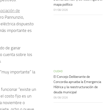
mapa político
07/08/2026
ociación de
dro Pannunzio,
 eléctrica dispuesto
 más importante es
ido de ganar
io cuenta sobre los
.
 “muy importante” la
CIUDAD
El Concejo Deliberante de
Concordia aprueba la Emergencia
Hídrica y la reestructuración de
 funcionar “existe un
deuda municipal
el costo fijo es un
06/08/2026
o a noviembre o
e siete, ocho o nueve