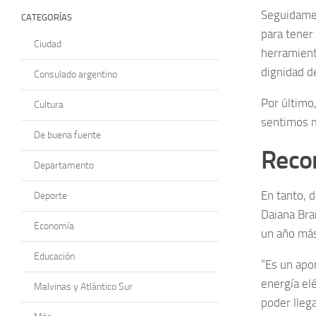
Seguidamen
CATEGORÍAS
para tener
Ciudad
herramient
dignidad d
Consulado argentino
Por último
Cultura
sentimos 
De buena fuente
Recon
Departamento
En tanto, d
Deporte
Daiana Br
Economía
un año más”
Educación
“Es un apo
energía el
Malvinas y Atlántico Sur
poder lleg