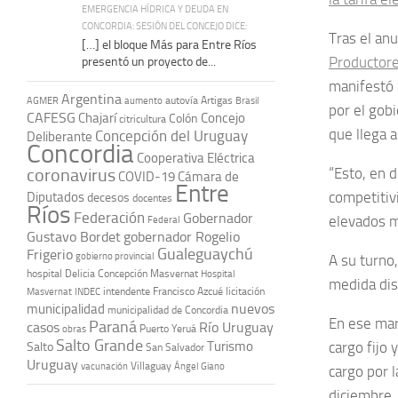
EMERGENCIA HÍDRICA Y DEUDA EN
CONCORDIA: SESIÓN DEL CONCEJO DICE:
Tras el anu
[…] el bloque Más para Entre Ríos
Productore
presentó un proyecto de...
manifestó q
Argentina
autovía Artigas
AGMER
aumento
Brasil
por el gob
CAFESG
Chajarí
Concejo
Colón
citricultura
que llega 
Concepción del Uruguay
Deliberante
Concordia
Cooperativa Eléctrica
coronavirus
“Esto, en 
COVID-19
Cámara de
Entre
competitiv
Diputados
decesos
docentes
Ríos
Federación
Gobernador
elevados m
Federal
Gustavo Bordet
gobernador Rogelio
Gualeguaychú
Frigerio
gobierno provincial
A su turno
hospital Delicia Concepción Masvernat
Hospital
medida dis
intendente Francisco Azcué
licitación
Masvernat
INDEC
nuevos
municipalidad
municipalidad de Concordia
En ese mar
Paraná
casos
Río Uruguay
obras
Puerto Yeruá
Salto Grande
Turismo
cargo fijo 
Salto
San Salvador
Uruguay
vacunación
Villaguay
Ángel Giano
cargo por l
diciembre. 