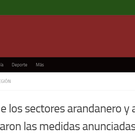
ía
Deporte
Más
EGIÓN
e los sectores arandanero y 
raron las medidas anunciadas