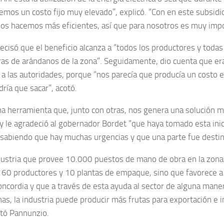
mos un costo fijo muy elevado”, explicó. “Con en este subsidio
 nos hacemos más eficientes, así que para nosotros es muy impo
ecisó que el beneficio alcanza a “todos los productores y todas 
as de arándanos de la zona”. Seguidamente, dio cuenta que er
o a las autoridades, porque “nos parecía que producía un costo
ría que sacar”, acotó.
na herramienta que, junto con otras, nos genera una solución 
y le agradeció al gobernador Bordet “que haya tomado esta inic
abiendo que hay muchas urgencias y que una parte fue destin
dustria que provee 10.000 puestos de mano de obra en la zona
a 60 productores y 10 plantas de empaque, sino que favorece 
oncordia y que a través de esta ayuda al sector de alguna man
has, la industria puede producir más frutas para exportación e 
ltó Pannunzio.