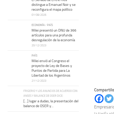
distingue a Emanuel Noir y se
reconfigura el mapa político
07/08/2026
ECONOMÍA
/
PAÍS
Milei presentó un DNU de 366
artículos para una profunda
desregulación de la economía
20/12/2023
PAÍS
Milei envió al Congreso el
proyecto de Ley de Bases y
Puntos de Partida para La
Libertad de los Argentinos
27/12/2023
Compartilo
FRIGERIO Y LOS ANUNCIOS DE ACUERDO CON
ANSES Y BALANCE DE OSER DICE:
[…] lugar a dudas, la presentación del
balance de OSER y...
Empresario
la tarifa el