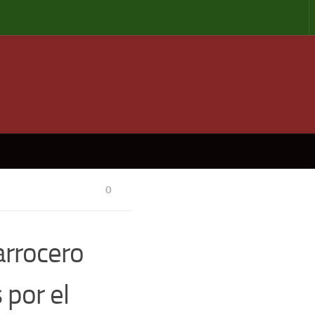
0
arrocero
 por el