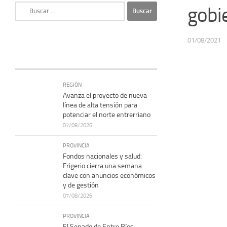
Buscar:
gobi
01/08/2021
REGIÓN
Avanza el proyecto de nueva
línea de alta tensión para
potenciar el norte entrerriano
07/08/2026
PROVINCIA
Fondos nacionales y salud:
Frigerio cierra una semana
clave con anuncios económicos
y de gestión
07/08/2026
PROVINCIA
El Senado de Entre Ríos