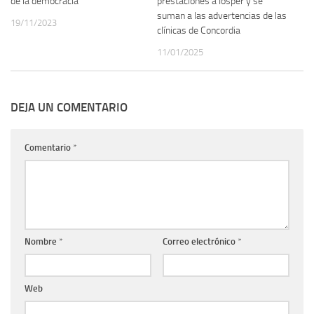
de la democracia”
prestaciones a Iosper y se
suman a las advertencias de las
19/11/2023
clínicas de Concordia
11/01/2025
DEJA UN COMENTARIO
Comentario
*
Nombre
*
Correo electrónico
*
Web