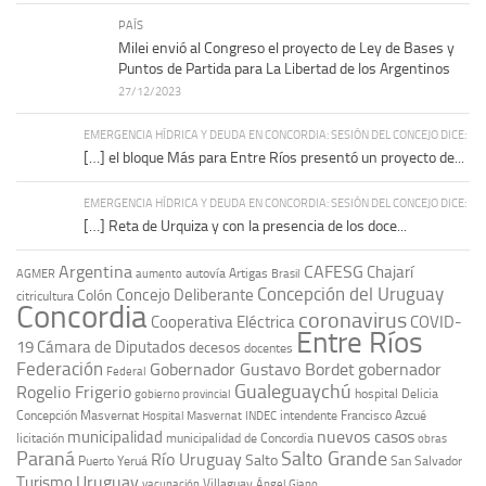
PAÍS
Milei envió al Congreso el proyecto de Ley de Bases y
Puntos de Partida para La Libertad de los Argentinos
27/12/2023
EMERGENCIA HÍDRICA Y DEUDA EN CONCORDIA: SESIÓN DEL CONCEJO DICE:
[…] el bloque Más para Entre Ríos presentó un proyecto de...
EMERGENCIA HÍDRICA Y DEUDA EN CONCORDIA: SESIÓN DEL CONCEJO DICE:
[…] Reta de Urquiza y con la presencia de los doce...
Argentina
CAFESG
Chajarí
autovía Artigas
AGMER
aumento
Brasil
Concepción del Uruguay
Concejo Deliberante
Colón
citricultura
Concordia
coronavirus
Cooperativa Eléctrica
COVID-
Entre Ríos
19
Cámara de Diputados
decesos
docentes
Federación
Gobernador Gustavo Bordet
gobernador
Federal
Gualeguaychú
Rogelio Frigerio
hospital Delicia
gobierno provincial
Concepción Masvernat
intendente Francisco Azcué
Hospital Masvernat
INDEC
nuevos casos
municipalidad
licitación
municipalidad de Concordia
obras
Paraná
Salto Grande
Río Uruguay
Salto
Puerto Yeruá
San Salvador
Uruguay
Turismo
vacunación
Villaguay
Ángel Giano