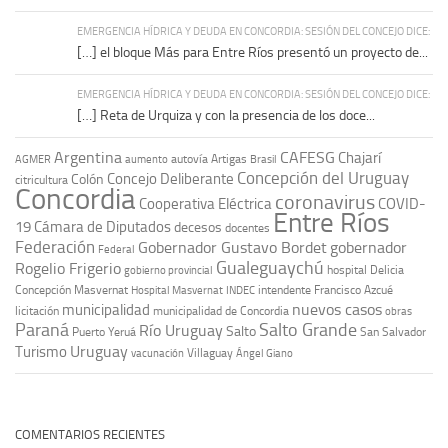
EMERGENCIA HÍDRICA Y DEUDA EN CONCORDIA: SESIÓN DEL CONCEJO DICE:
[…] el bloque Más para Entre Ríos presentó un proyecto de...
EMERGENCIA HÍDRICA Y DEUDA EN CONCORDIA: SESIÓN DEL CONCEJO DICE:
[…] Reta de Urquiza y con la presencia de los doce...
Argentina
CAFESG
Chajarí
autovía Artigas
AGMER
aumento
Brasil
Concepción del Uruguay
Concejo Deliberante
Colón
citricultura
Concordia
coronavirus
Cooperativa Eléctrica
COVID-
Entre Ríos
19
Cámara de Diputados
decesos
docentes
Federación
Gobernador Gustavo Bordet
gobernador
Federal
Gualeguaychú
Rogelio Frigerio
hospital Delicia
gobierno provincial
Concepción Masvernat
intendente Francisco Azcué
Hospital Masvernat
INDEC
nuevos casos
municipalidad
licitación
municipalidad de Concordia
obras
Paraná
Salto Grande
Río Uruguay
Salto
Puerto Yeruá
San Salvador
Uruguay
Turismo
vacunación
Villaguay
Ángel Giano
COMENTARIOS RECIENTES