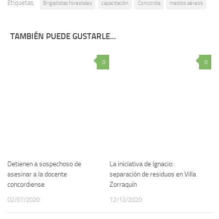
Etiquetas:
Brigadistas forestales
capacitación
Concordia
medios aéreos
TAMBIÉN PUEDE GUSTARLE...
0
0
Detienen a sospechoso de
La iniciativa de Ignacio:
asesinar a la docente
separación de residuos en Villa
concordiense
Zorraquín
02/07/2020
12/12/2020