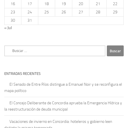
16
17
18
19
20
21
22
23
24
25
26
27
28
29
30
31
« Jul
Buscar:
ENTRADAS RECIENTES
El Senado de Entre Ríos distingue a Emanuel Noir y se reconfigura el
mapa político
El Concejo Deliberante de Concordia aprueba la Emergencia Hídrica y
la reestructuración de deuda municipal
Vacaciones de invierno en Concordia: hoteleros y gobierno leen
distinto la misma temporada