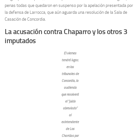
penas todas que quedaron en suspenso por la apelación presentada por
la defensa de Larrocca, que aún aguarda una resolución de la Sala de
Casación de Concordia.
La acusación contra Chaparro y los otros 3
imputados
El viernes
tendrá lugar,
en los
tribunales de
Concordia, la
audiencia
que resolverá
el “juicio
abreviado”
al
exintendente
de Los
Charrúas por