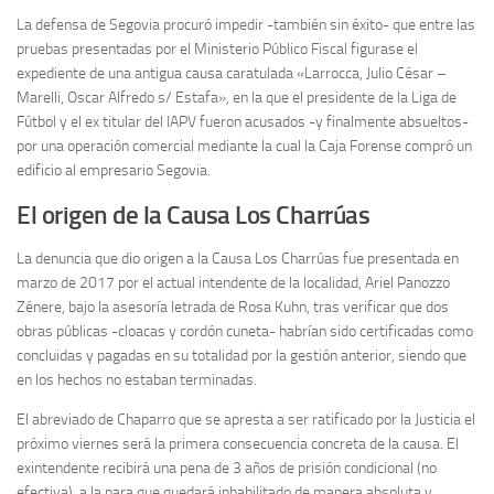
La defensa de Segovia procuró impedir -también sin éxito- que entre las
pruebas presentadas por el Ministerio Público Fiscal figurase el
expediente de una antigua causa caratulada «Larrocca, Julio César –
Marelli, Oscar Alfredo s/ Estafa», en la que el presidente de la Liga de
Fútbol y el ex titular del IAPV fueron acusados -y finalmente absueltos-
por una operación comercial mediante la cual la Caja Forense compró un
edificio al empresario Segovia.
El origen de la Causa Los Charrúas
La denuncia que dio origen a la Causa Los Charrúas fue presentada en
marzo de 2017 por el actual intendente de la localidad, Ariel Panozzo
Zénere, bajo la asesoría letrada de Rosa Kuhn, tras verificar que dos
obras públicas -cloacas y cordón cuneta- habrían sido certificadas como
concluidas y pagadas en su totalidad por la gestión anterior, siendo que
en los hechos no estaban terminadas.
El abreviado de Chaparro que se apresta a ser ratificado por la Justicia el
próximo viernes será la primera consecuencia concreta de la causa. El
exintendente recibirá una pena de 3 años de prisión condicional (no
efectiva), a la para que quedará inhabilitado de manera absoluta y