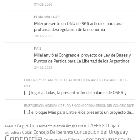
07/08/2026
ECONOMÍA
/
PAÍS
Milei presentó un DNU de 366 artículos para una
profunda desregulación de la economía
20/12/2023
PAÍS
Milei envió al Congreso el proyecto de Ley de Bases y
Puntos de Partida para La Libertad de los Argentinos
27/12/2023
FRIGERIO Y LOS ANUNCIOS DE ACUERDO CON ANSES Y BALANCE DE OSER
DICE:
[…] lugar a dudas, la presentación del balance de OSER y...
EMERGENCIA HÍDRICA Y DEUDA EN CONCORDIA: SESIÓN DEL CONCEJO DICE:
[…] el bloque Más para Entre Ríos presentó un proyecto de...
Argentina
CAFESG
Chajarí
autovía Artigas
AGMER
aumento
Brasil
Concepción del Uruguay
Concejo Deliberante
Colón
citricultura
Concordia
coronavirus
Cooperativa Eléctrica
COVID-