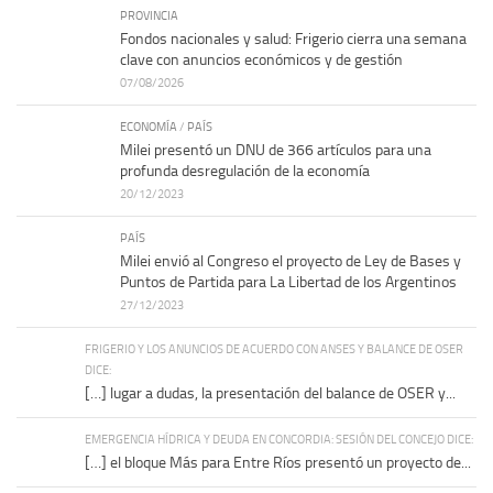
PROVINCIA
Fondos nacionales y salud: Frigerio cierra una semana
clave con anuncios económicos y de gestión
07/08/2026
ECONOMÍA
/
PAÍS
Milei presentó un DNU de 366 artículos para una
profunda desregulación de la economía
20/12/2023
PAÍS
Milei envió al Congreso el proyecto de Ley de Bases y
Puntos de Partida para La Libertad de los Argentinos
27/12/2023
FRIGERIO Y LOS ANUNCIOS DE ACUERDO CON ANSES Y BALANCE DE OSER
DICE:
[…] lugar a dudas, la presentación del balance de OSER y...
EMERGENCIA HÍDRICA Y DEUDA EN CONCORDIA: SESIÓN DEL CONCEJO DICE:
[…] el bloque Más para Entre Ríos presentó un proyecto de...