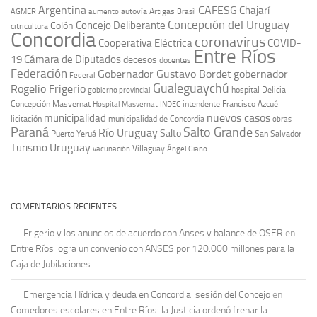
Argentina
CAFESG
Chajarí
autovía Artigas
AGMER
aumento
Brasil
Concepción del Uruguay
Concejo Deliberante
Colón
citricultura
Concordia
coronavirus
Cooperativa Eléctrica
COVID-
Entre Ríos
19
Cámara de Diputados
decesos
docentes
Federación
Gobernador Gustavo Bordet
gobernador
Federal
Gualeguaychú
Rogelio Frigerio
hospital Delicia
gobierno provincial
Concepción Masvernat
intendente Francisco Azcué
Hospital Masvernat
INDEC
nuevos casos
municipalidad
licitación
municipalidad de Concordia
obras
Paraná
Salto Grande
Río Uruguay
Salto
Puerto Yeruá
San Salvador
Uruguay
Turismo
vacunación
Villaguay
Ángel Giano
COMENTARIOS RECIENTES
Frigerio y los anuncios de acuerdo con Anses y balance de OSER
en
Entre Ríos logra un convenio con ANSES por 120.000 millones para la
Caja de Jubilaciones
Emergencia Hídrica y deuda en Concordia: sesión del Concejo
en
Comedores escolares en Entre Ríos: la Justicia ordenó frenar la