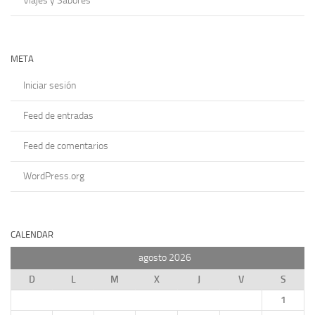
Viajes y Sabores
META
Iniciar sesión
Feed de entradas
Feed de comentarios
WordPress.org
CALENDAR
agosto 2026
D
L
M
X
J
V
S
1