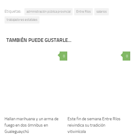
Etiquetas:
administración pública provincial
Entre Ríos
salarios
trabajadores estatales
TAMBIÉN PUEDE GUSTARLE...
0
0
Hallan marihuana y un arma de
Este fin de semana Entre Ríos
fuego en dos ómnibus en
reivindica su tradición
Gualeguaychú
vitivinícola