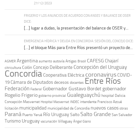
27/12/2023
FRIGERIO Y LOS ANUNCIOS DE ACUERDO CON ANSES Y BALANCE DE OSER
DICE:
[…] lugar a dudas, la presentación del balance de OSER y...
EMERGENCIA HÍDRICA Y DEUDA EN CONCORDIA: SESIÓN DEL CONCEJO DICE:
[…] el bloque Más para Entre Ríos presentó un proyecto de...
Argentina
CAFESG
Chajarí
autovía Artigas
AGMER
aumento
Brasil
Concepción del Uruguay
Concejo Deliberante
Colón
citricultura
Concordia
coronavirus
Cooperativa Eléctrica
COVID-
Entre Ríos
19
Cámara de Diputados
decesos
docentes
Federación
Gobernador Gustavo Bordet
gobernador
Federal
Gualeguaychú
Rogelio Frigerio
hospital Delicia
gobierno provincial
Concepción Masvernat
intendente Francisco Azcué
Hospital Masvernat
INDEC
nuevos casos
municipalidad
licitación
municipalidad de Concordia
obras
Paraná
Salto Grande
Río Uruguay
Salto
Puerto Yeruá
San Salvador
Uruguay
Turismo
vacunación
Villaguay
Ángel Giano