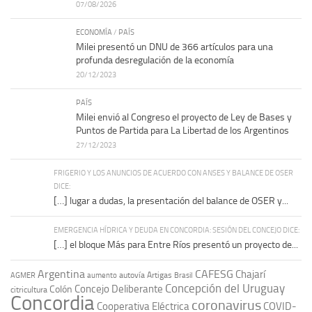
07/08/2026
ECONOMÍA
/
PAÍS
Milei presentó un DNU de 366 artículos para una
profunda desregulación de la economía
20/12/2023
PAÍS
Milei envió al Congreso el proyecto de Ley de Bases y
Puntos de Partida para La Libertad de los Argentinos
27/12/2023
FRIGERIO Y LOS ANUNCIOS DE ACUERDO CON ANSES Y BALANCE DE OSER
DICE:
[…] lugar a dudas, la presentación del balance de OSER y...
EMERGENCIA HÍDRICA Y DEUDA EN CONCORDIA: SESIÓN DEL CONCEJO DICE:
[…] el bloque Más para Entre Ríos presentó un proyecto de...
Argentina
CAFESG
Chajarí
autovía Artigas
AGMER
aumento
Brasil
Concepción del Uruguay
Concejo Deliberante
Colón
citricultura
Concordia
coronavirus
Cooperativa Eléctrica
COVID-