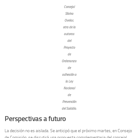
Concejal
Silvina
Ovelar,
otra de la
autoras
del
Proyecto
de
Ordenanza
de
adhesión a
la Ley
Nacional
de
Prevención
del Suicidio.
Perspectivas a futuro
La decisión no es aislada. Se anticipó que el próximo martes, en Consejo
de Comisión, se discutirá una propuesta complementaria del concejal