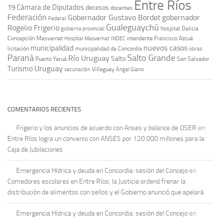
Entre Ríos
19
Cámara de Diputados
decesos
docentes
Federación
Gobernador Gustavo Bordet
gobernador
Federal
Gualeguaychú
Rogelio Frigerio
hospital Delicia
gobierno provincial
Concepción Masvernat
intendente Francisco Azcué
Hospital Masvernat
INDEC
nuevos casos
municipalidad
licitación
municipalidad de Concordia
obras
Paraná
Salto Grande
Río Uruguay
Salto
Puerto Yeruá
San Salvador
Uruguay
Turismo
vacunación
Villaguay
Ángel Giano
COMENTARIOS RECIENTES
Frigerio y los anuncios de acuerdo con Anses y balance de OSER
en
Entre Ríos logra un convenio con ANSES por 120.000 millones para la
Caja de Jubilaciones
Emergencia Hídrica y deuda en Concordia: sesión del Concejo
en
Comedores escolares en Entre Ríos: la Justicia ordenó frenar la
distribución de alimentos con sellos y el Gobierno anunció que apelará
Emergencia Hídrica y deuda en Concordia: sesión del Concejo
en