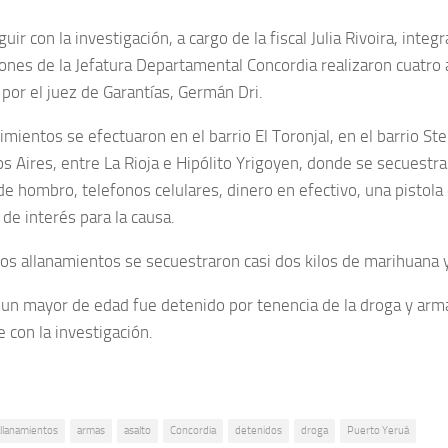
uir con la investigación, a cargo de la fiscal Julia Rivoira, integ
iones de la Jefatura Departamental Concordia realizaron cuatro
por el juez de Garantías, Germán Dri.
mientos se efectuaron en el barrio El Toronjal, en el barrio Ste
os Aires, entre La Rioja e Hipólito Yrigoyen, donde se secuest
de hombro, telefonos celulares, dinero en efectivo, una pistola
de interés para la causa.
los allanamientos se secuestraron casi dos kilos de marihuana y
un mayor de edad fue detenido por tenencia de la droga y arm
 con la investigación.
llanamientos
armas
asalto
Concordia
detenidos
droga
Puerto Yeruá