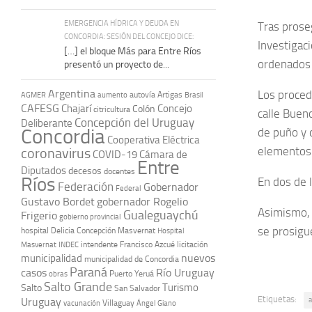
EMERGENCIA HÍDRICA Y DEUDA EN
Tras proseg
CONCORDIA: SESIÓN DEL CONCEJO DICE:
Investigac
[…] el bloque Más para Entre Ríos
ordenados 
presentó un proyecto de...
Argentina
Los procedi
autovía Artigas
AGMER
aumento
Brasil
CAFESG
Chajarí
Concejo
Colón
citricultura
calle Buen
Concepción del Uruguay
Deliberante
Concordia
de puño y 
Cooperativa Eléctrica
elementos 
coronavirus
COVID-19
Cámara de
Entre
Diputados
decesos
docentes
Ríos
En dos de 
Federación
Gobernador
Federal
Gustavo Bordet
gobernador Rogelio
Asimismo, 
Gualeguaychú
Frigerio
gobierno provincial
se prosigue
hospital Delicia Concepción Masvernat
Hospital
intendente Francisco Azcué
licitación
Masvernat
INDEC
nuevos
municipalidad
municipalidad de Concordia
Paraná
casos
Río Uruguay
obras
Puerto Yeruá
Salto Grande
Turismo
Salto
San Salvador
Etiquetas:
Uruguay
a
vacunación
Villaguay
Ángel Giano