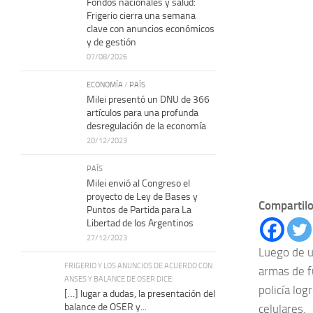
Fondos nacionales y salud:
Frigerio cierra una semana
clave con anuncios económicos
y de gestión
07/08/2026
ECONOMÍA
/
PAÍS
Milei presentó un DNU de 366
artículos para una profunda
desregulación de la economía
20/12/2023
PAÍS
Milei envió al Congreso el
proyecto de Ley de Bases y
Compartilo
Puntos de Partida para La
Libertad de los Argentinos
27/12/2023
Luego de u
FRIGERIO Y LOS ANUNCIOS DE ACUERDO CON
armas de f
ANSES Y BALANCE DE OSER DICE:
policía log
[…] lugar a dudas, la presentación del
balance de OSER y...
celulares.