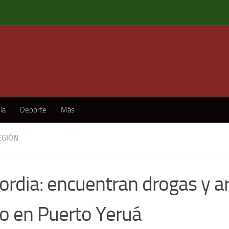
ía
Deporte
Más
EGIÓN
ordia: encuentran drogas y a
to en Puerto Yeruá