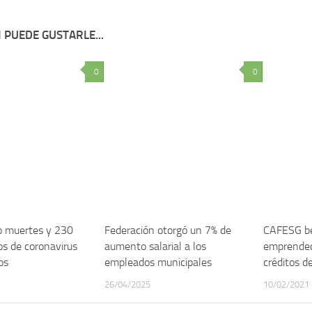
 PUEDE GUSTARLE...
0
0
o muertes y 230
Federación otorgó un 7% de
CAFESG be
s de coronavirus
aumento salarial a los
emprended
os
empleados municipales
créditos d
26/04/2025
10/02/2021