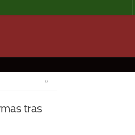
0
rmas tras