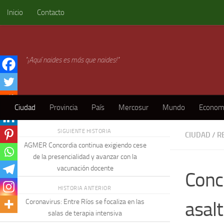
Inicio
Contacto
Skip to content
"¡Aquí naides es más que naides!"
Ciudad
Provincia
País
Mercosur
Mundo
Econom
SIGUIENTE HISTORIA
CIUDAD
/
R
AGMER Concordia continua exigiendo cese
de la presencialidad y avanzar con la
vacunación docente
Conc
HISTORIA ANTERIOR
asal
Coronavirus: Entre Ríos se focaliza en las
salas de terapia intensiva