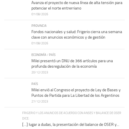
Avanza el proyecto de nueva línea de alta tensión para
potenciar el norte entrerriano
07/08/2026
PROVINCIA
Fondos nacionales y salud: Frigerio cierra una semana
clave con anuncios económicos y de gestión
07/08/2026
ECONOMÍA
/
PAÍS
Milei presentó un DNU de 366 artículos para una
profunda desregulación de la economía
20/12/2023
PAÍS
Milei envió al Congreso el proyecto de Ley de Bases y
Puntos de Partida para La Libertad de los Argentinos
27/12/2023
FRIGERIO Y LOS ANUNCIOS DE ACUERDO CON ANSES Y BALANCE DE OSER
DICE:
[…] lugar a dudas, la presentación del balance de OSER y...