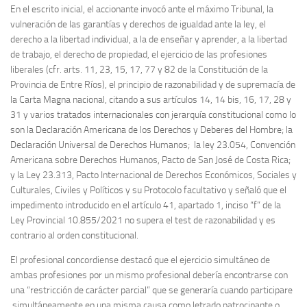
En el escrito inicial, el accionante invocó ante el máximo Tribunal, la
vulneración de las garantías y derechos de igualdad ante la ley, el
derecho a la libertad individual, a la de enseñar y aprender, a la libertad
de trabajo, el derecho de propiedad, el ejercicio de las profesiones
liberales (cfr. arts. 11, 23, 15, 17, 77 y 82 de la Constitución de la
Provincia de Entre Ríos), el principio de razonabilidad y de supremacía de
la Carta Magna nacional, citando a sus artículos 14, 14 bis, 16, 17, 28 y
31 y varios tratados internacionales con jerarquía constitucional como lo
son la Declaración Americana de los Derechos y Deberes del Hombre; la
Declaración Universal de Derechos Humanos; la ley 23.054, Convención
Americana sobre Derechos Humanos, Pacto de San José de Costa Rica;
y la Ley 23.313, Pacto Internacional de Derechos Económicos, Sociales y
Culturales, Civiles y Políticos y su Protocolo facultativo y señaló que el
impedimento introducido en el artículo 41, apartado 1, inciso “f” de la
Ley Provincial 10.855/2021 no supera el test de razonabilidad y es
contrario al orden constitucional.
El profesional concordiense destacó que el ejercicio simultáneo de
ambas profesiones por un mismo profesional debería encontrarse con
una “restricción de carácter parcial” que se generaría cuando participare
simultáneamente en una misma causa como letrado patrocinante o