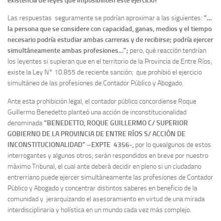
existencia de leyes que imposibiliten este ejercicio?
Las respuestas seguramente se podrían aproximar a las siguientes:
“…
la persona que se considere con capacidad, ganas, medios y el tiempo
necesario podría estudiar ambas carreras y de recibirse; podría ejercer
simultáneamente ambas profesiones…”;
pero, qué reacción tendrían
los leyentes si supieran que en el territorio de la Provincia de Entre Ríos,
existe la Ley N° 10.855 de reciente sanción; que prohibió el ejercicio
simultáneo de las profesiones de Contador Público y Abogado.
Ante esta prohibición legal, el contador público concordiense Roque
Guillermo Benedetto planteó una acción de inconstitucionalidad
denominada
“BENEDETTO, ROQUE GUILLERMO C/ SUPERIOR
GOBIERNO DE LA PROVINCIA DE ENTRE RÍOS S/ ACCIÓN DE
INCONSTITUCIONALIDAD” –EXPTE 4356-,
por lo quealgunos de estos
interrogantes y algunos otros; serán respondidos en breve por nuestro
máximo Tribunal, el cual ante deberá decidir en pleno si un ciudadano
entrerriano puede ejercer simultáneamente las profesiones de Contador
Público y Abogado y concentrar distintos saberes en beneficio de la
comunidad y jerarquizando el asesoramiento en virtud de una mirada
interdisciplinaria y holística en un mundo cada vez más complejo.