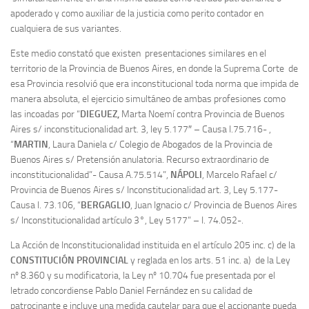
apoderado y como auxiliar de la justicia como perito contador en
cualquiera de sus variantes.
Este medio constató que existen presentaciones similares en el
territorio de la Provincia de Buenos Aires, en donde la Suprema Corte de
esa Provincia resolvió que era inconstitucional toda norma que impida de
manera absoluta, el ejercicio simultáneo de ambas profesiones como
las incoadas por “
DIEGUEZ,
Marta Noemí contra Provincia de Buenos
Aires s/ inconstitucionalidad art. 3, ley 5.177″ – Causa I.75.716- ,
“
MARTIN
, Laura Daniela c/ Colegio de Abogados de la Provincia de
Buenos Aires s/ Pretensión anulatoria. Recurso extraordinario de
inconstitucionalidad”- Causa A.75.514”,
NÁPOLI
, Marcelo Rafael c/
Provincia de Buenos Aires s/ Inconstitucionalidad art. 3, Ley 5.177-
Causa I. 73.106, “
BERGAGLIO
, Juan Ignacio c/ Provincia de Buenos Aires
s/ Inconstitucionalidad artículo 3°, Ley 5177” – I. 74.052-.
La Acción de Inconstitucionalidad instituida en el artículo 205 inc. c) de la
CONSTITUCIÓN PROVINCIAL
y reglada en los arts. 51 inc. a) de la Ley
nº 8.360 y su modificatoria, la Ley nº 10.704 fue presentada por el
letrado concordiense Pablo Daniel Fernández en su calidad de
patrocinante e incluye una medida cautelar para que el accionante pueda