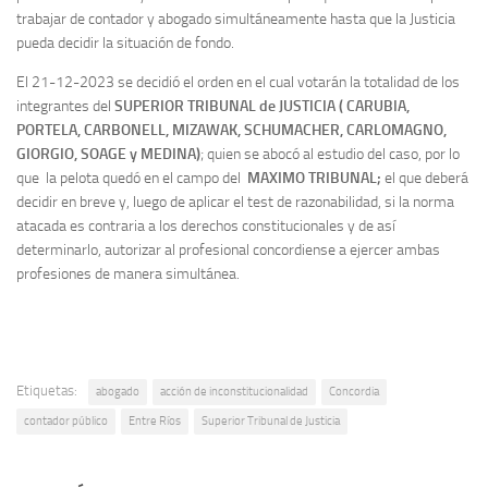
trabajar de contador y abogado simultáneamente hasta que la Justicia
pueda decidir la situación de fondo.
El 21-12-2023 se decidió el orden en el cual votarán la totalidad de los
integrantes del
SUPERIOR TRIBUNAL de JUSTICIA ( CARUBIA,
PORTELA, CARBONELL, MIZAWAK, SCHUMACHER, CARLOMAGNO,
GIORGIO, SOAGE y MEDINA)
; quien se abocó al estudio del caso, por lo
que la pelota quedó en el campo del
MAXIMO TRIBUNAL;
el que deberá
decidir en breve y, luego de aplicar el test de razonabilidad, si la norma
atacada es contraria a los derechos constitucionales y de así
determinarlo, autorizar al profesional concordiense a ejercer ambas
profesiones de manera simultánea.
Etiquetas:
abogado
acción de inconstitucionalidad
Concordia
contador público
Entre Ríos
Superior Tribunal de Justicia