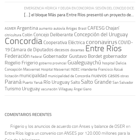
EMERGENCIA HÍDRICA Y DEUDA EN CONCORDIA: SESIÓN DEL CONCEJO DICE:
[…] el bloque Más para Entre Ríos presentó un proyecto de...
Argentina
CAFESG
Chajarí
autovía Artigas
AGMER
aumento
Brasil
Concepción del Uruguay
Concejo Deliberante
Colón
citricultura
Concordia
coronavirus
Cooperativa Eléctrica
COVID-
Entre Ríos
19
Cámara de Diputados
decesos
docentes
Federación
Gobernador Gustavo Bordet
gobernador
Federal
Gualeguaychú
Rogelio Frigerio
hospital Delicia
gobierno provincial
Concepción Masvernat
intendente Francisco Azcué
Hospital Masvernat
INDEC
nuevos casos
municipalidad
licitación
municipalidad de Concordia
obras
Paraná
Salto Grande
Río Uruguay
Salto
Puerto Yeruá
San Salvador
Uruguay
Turismo
vacunación
Villaguay
Ángel Giano
COMENTARIOS RECIENTES
Frigerio y los anuncios de acuerdo con Anses y balance de OSER
en
Entre Ríos logra un convenio con ANSES por 120.000 millones para la