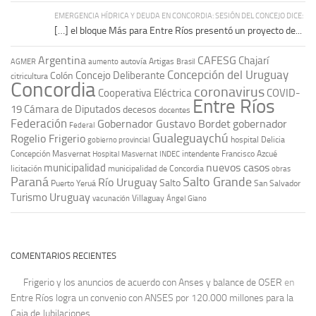
EMERGENCIA HÍDRICA Y DEUDA EN CONCORDIA: SESIÓN DEL CONCEJO DICE:
[…] el bloque Más para Entre Ríos presentó un proyecto de...
Argentina
CAFESG
Chajarí
autovía Artigas
AGMER
aumento
Brasil
Concepción del Uruguay
Concejo Deliberante
Colón
citricultura
Concordia
coronavirus
Cooperativa Eléctrica
COVID-
Entre Ríos
19
Cámara de Diputados
decesos
docentes
Federación
Gobernador Gustavo Bordet
gobernador
Federal
Gualeguaychú
Rogelio Frigerio
hospital Delicia
gobierno provincial
Concepción Masvernat
intendente Francisco Azcué
Hospital Masvernat
INDEC
nuevos casos
municipalidad
licitación
municipalidad de Concordia
obras
Paraná
Salto Grande
Río Uruguay
Salto
Puerto Yeruá
San Salvador
Uruguay
Turismo
vacunación
Villaguay
Ángel Giano
COMENTARIOS RECIENTES
Frigerio y los anuncios de acuerdo con Anses y balance de OSER
en
Entre Ríos logra un convenio con ANSES por 120.000 millones para la
Caja de Jubilaciones