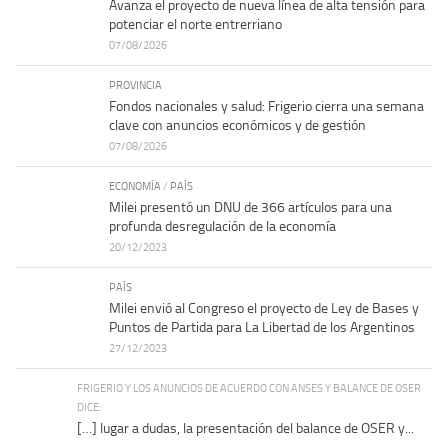
Avanza el proyecto de nueva línea de alta tensión para
potenciar el norte entrerriano
07/08/2026
PROVINCIA
Fondos nacionales y salud: Frigerio cierra una semana
clave con anuncios económicos y de gestión
07/08/2026
ECONOMÍA
/
PAÍS
Milei presentó un DNU de 366 artículos para una
profunda desregulación de la economía
20/12/2023
PAÍS
Milei envió al Congreso el proyecto de Ley de Bases y
Puntos de Partida para La Libertad de los Argentinos
27/12/2023
FRIGERIO Y LOS ANUNCIOS DE ACUERDO CON ANSES Y BALANCE DE OSER
DICE:
[…] lugar a dudas, la presentación del balance de OSER y...