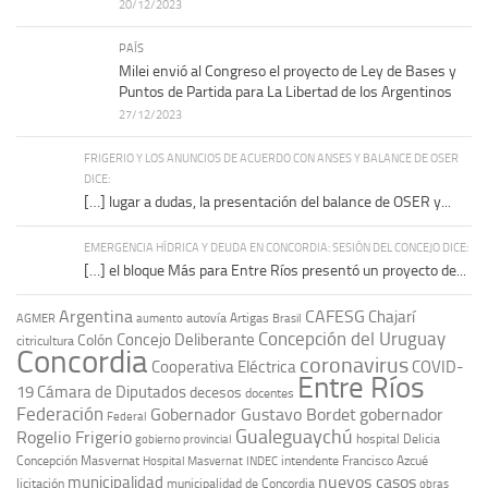
20/12/2023
PAÍS
Milei envió al Congreso el proyecto de Ley de Bases y
Puntos de Partida para La Libertad de los Argentinos
27/12/2023
FRIGERIO Y LOS ANUNCIOS DE ACUERDO CON ANSES Y BALANCE DE OSER
DICE:
[…] lugar a dudas, la presentación del balance de OSER y...
EMERGENCIA HÍDRICA Y DEUDA EN CONCORDIA: SESIÓN DEL CONCEJO DICE:
[…] el bloque Más para Entre Ríos presentó un proyecto de...
Argentina
CAFESG
Chajarí
autovía Artigas
AGMER
aumento
Brasil
Concepción del Uruguay
Concejo Deliberante
Colón
citricultura
Concordia
coronavirus
Cooperativa Eléctrica
COVID-
Entre Ríos
19
Cámara de Diputados
decesos
docentes
Federación
Gobernador Gustavo Bordet
gobernador
Federal
Gualeguaychú
Rogelio Frigerio
hospital Delicia
gobierno provincial
Concepción Masvernat
intendente Francisco Azcué
Hospital Masvernat
INDEC
nuevos casos
municipalidad
licitación
municipalidad de Concordia
obras