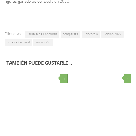
figuras ganadoras de la
edición 2020
.
Etiquetas:
Carnaval de Concordia
comparsas
Concordia
Edición 2022
Ente de Carnaval
inscripción
TAMBIÉN PUEDE GUSTARLE...
1
1