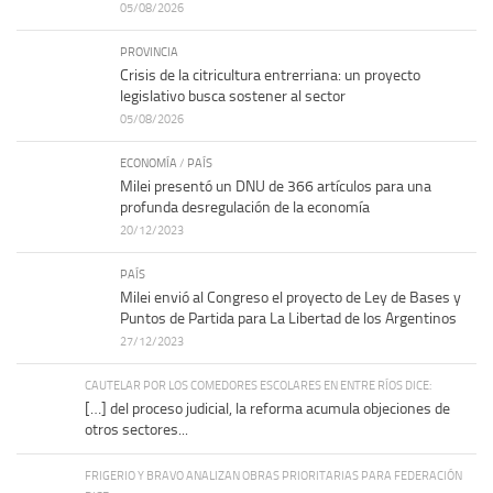
05/08/2026
PROVINCIA
Crisis de la citricultura entrerriana: un proyecto
legislativo busca sostener al sector
05/08/2026
ECONOMÍA
/
PAÍS
Milei presentó un DNU de 366 artículos para una
profunda desregulación de la economía
20/12/2023
PAÍS
Milei envió al Congreso el proyecto de Ley de Bases y
Puntos de Partida para La Libertad de los Argentinos
27/12/2023
CAUTELAR POR LOS COMEDORES ESCOLARES EN ENTRE RÍOS DICE:
[…] del proceso judicial, la reforma acumula objeciones de
otros sectores...
FRIGERIO Y BRAVO ANALIZAN OBRAS PRIORITARIAS PARA FEDERACIÓN