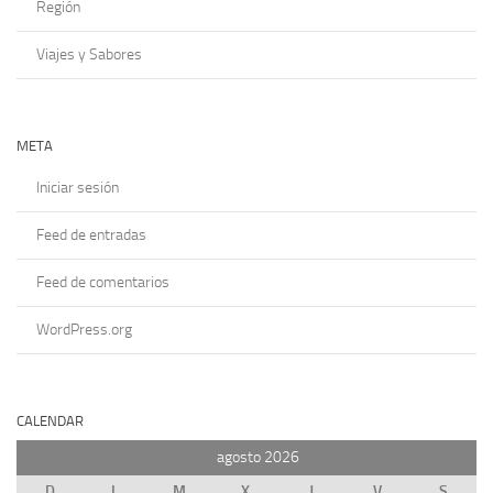
Región
Viajes y Sabores
META
Iniciar sesión
Feed de entradas
Feed de comentarios
WordPress.org
CALENDAR
agosto 2026
D
L
M
X
J
V
S