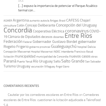
DICE:
[…] expuso la importancia de potenciar el Parque Acuático
termal con...
Argentina
CAFESG
Chajarí
autovía Artigas
AGMER
aumento
Brasil
Concepción del Uruguay
Concejo Deliberante
Colón
citricultura
Concordia
coronavirus
Cooperativa Eléctrica
COVID-
Entre Ríos
19
Cámara de Diputados
decesos
docentes
Federación
Gobernador Gustavo Bordet
gobernador
Federal
Gualeguaychú
Rogelio Frigerio
hospital Delicia
gobierno provincial
Concepción Masvernat
intendente Francisco Azcué
Hospital Masvernat
INDEC
nuevos casos
municipalidad
licitación
municipalidad de Concordia
obras
Paraná
Salto Grande
Río Uruguay
Salto
Puerto Yeruá
San Salvador
Uruguay
Turismo
vacunación
Villaguay
Ángel Giano
COMENTARIOS RECIENTES
Cautelar por los comedores escolares en Entre Ríos
en
Comedores
escolares de Entre Ríos: cuestionan la licitación adjudicada a Teknofood
S.A.