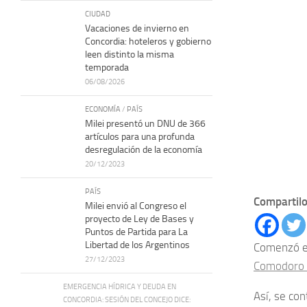
CIUDAD
Vacaciones de invierno en
Concordia: hoteleros y gobierno
leen distinto la misma
temporada
06/08/2026
ECONOMÍA
/
PAÍS
Milei presentó un DNU de 366
artículos para una profunda
desregulación de la economía
20/12/2023
PAÍS
Compartilo
Milei envió al Congreso el
proyecto de Ley de Bases y
Puntos de Partida para La
Libertad de los Argentinos
Comenzó el
27/12/2023
Comodoro P
EMERGENCIA HÍDRICA Y DEUDA EN
Así, se co
CONCORDIA: SESIÓN DEL CONCEJO DICE: