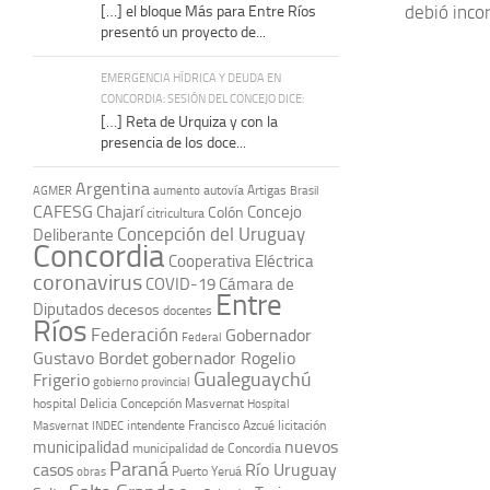
debió inco
[…] el bloque Más para Entre Ríos
presentó un proyecto de...
EMERGENCIA HÍDRICA Y DEUDA EN
CONCORDIA: SESIÓN DEL CONCEJO DICE:
[…] Reta de Urquiza y con la
presencia de los doce...
Argentina
autovía Artigas
AGMER
aumento
Brasil
CAFESG
Chajarí
Concejo
Colón
citricultura
Concepción del Uruguay
Deliberante
Concordia
Cooperativa Eléctrica
coronavirus
COVID-19
Cámara de
Entre
Diputados
decesos
docentes
Ríos
Federación
Gobernador
Federal
Gustavo Bordet
gobernador Rogelio
Gualeguaychú
Frigerio
gobierno provincial
hospital Delicia Concepción Masvernat
Hospital
intendente Francisco Azcué
licitación
Masvernat
INDEC
nuevos
municipalidad
municipalidad de Concordia
Paraná
casos
Río Uruguay
obras
Puerto Yeruá