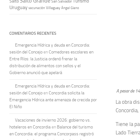
Salto Grande
Turismo
Salto
San Salvador
Uruguay
vacunación
Villaguay
Ángel Giano
COMENTARIOS RECIENTES
Emergencia Hídrica y deuda en Concordia:
sesión del Concejo
en
Comedores escolares en
Entre Ríos: la Justicia ordenó frenar la
distribución de alimentos con sellos y el
Gobierno anunció que apelará
Emergencia Hídrica y deuda en Concordia:
A pesar de 14 
sesión del Concejo
en
Concordia solicita la
Emergencia Hídrica ante amenaza de crecida por
La obra di
El Niño
Concordia,
Vacaciones de invierno 2026: gobierno vs.
Tiene la pa
hoteleros en Concordia
en
Balance del turismo
Lado Tierra
en Concordia: el programa Concorpass registró