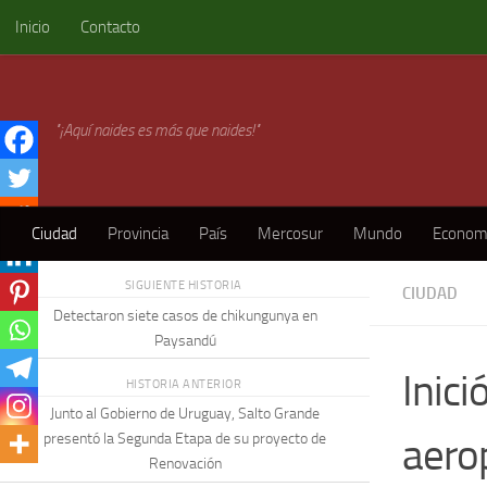
Inicio
Contacto
Skip to content
"¡Aquí naides es más que naides!"
Ciudad
Provincia
País
Mercosur
Mundo
Econom
SIGUIENTE HISTORIA
CIUDAD
Detectaron siete casos de chikungunya en
Paysandú
Inici
HISTORIA ANTERIOR
Junto al Gobierno de Uruguay, Salto Grande
aero
presentó la Segunda Etapa de su proyecto de
Renovación