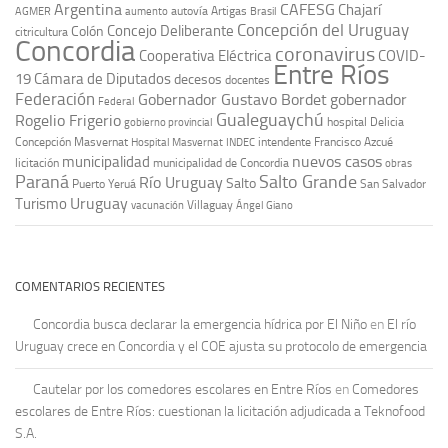
Argentina
CAFESG
Chajarí
autovía Artigas
AGMER
aumento
Brasil
Concepción del Uruguay
Concejo Deliberante
Colón
citricultura
Concordia
coronavirus
Cooperativa Eléctrica
COVID-
Entre Ríos
19
Cámara de Diputados
decesos
docentes
Federación
Gobernador Gustavo Bordet
gobernador
Federal
Gualeguaychú
Rogelio Frigerio
hospital Delicia
gobierno provincial
Concepción Masvernat
intendente Francisco Azcué
Hospital Masvernat
INDEC
nuevos casos
municipalidad
licitación
municipalidad de Concordia
obras
Paraná
Salto Grande
Río Uruguay
Salto
Puerto Yeruá
San Salvador
Uruguay
Turismo
vacunación
Villaguay
Ángel Giano
COMENTARIOS RECIENTES
Concordia busca declarar la emergencia hídrica por El Niño
en
El río
Uruguay crece en Concordia y el COE ajusta su protocolo de emergencia
Cautelar por los comedores escolares en Entre Ríos
en
Comedores
escolares de Entre Ríos: cuestionan la licitación adjudicada a Teknofood
S.A.