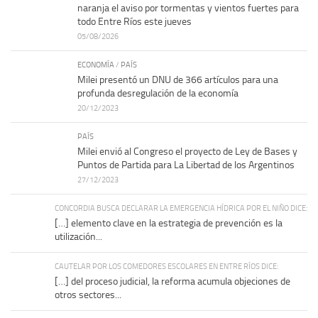
naranja el aviso por tormentas y vientos fuertes para
todo Entre Ríos este jueves
05/08/2026
ECONOMÍA
/
PAÍS
Milei presentó un DNU de 366 artículos para una
profunda desregulación de la economía
20/12/2023
PAÍS
Milei envió al Congreso el proyecto de Ley de Bases y
Puntos de Partida para La Libertad de los Argentinos
27/12/2023
CONCORDIA BUSCA DECLARAR LA EMERGENCIA HÍDRICA POR EL NIÑO DICE:
[…] elemento clave en la estrategia de prevención es la
utilización...
CAUTELAR POR LOS COMEDORES ESCOLARES EN ENTRE RÍOS DICE:
[…] del proceso judicial, la reforma acumula objeciones de
otros sectores...