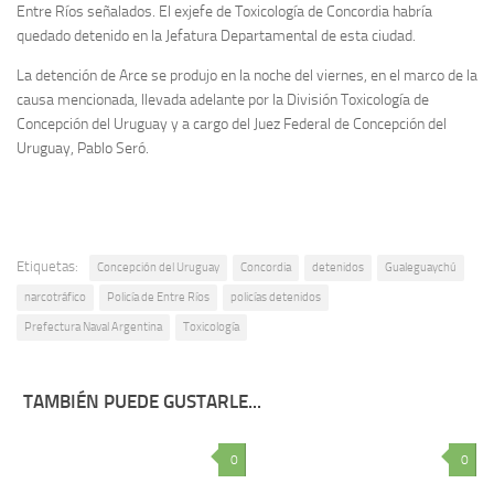
Entre Ríos señalados. El exjefe de Toxicología de Concordia habría
quedado detenido en la Jefatura Departamental de esta ciudad.
La detención de Arce se produjo en la noche del viernes, en el marco de la
causa mencionada, llevada adelante por la División Toxicología de
Concepción del Uruguay y a cargo del Juez Federal de Concepción del
Uruguay, Pablo Seró.
Etiquetas:
Concepción del Uruguay
Concordia
detenidos
Gualeguaychú
narcotráfico
Policía de Entre Ríos
policías detenidos
Prefectura Naval Argentina
Toxicología
TAMBIÉN PUEDE GUSTARLE...
0
0