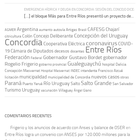
EMERGENCIA HÍDRICA Y DEUDA EN CONCORDIA: SESIÓN DEL CONCEJO DICE:
[…] el bloque Más para Entre Ríos presentó un proyecto de...
Argentina
CAFESG
Chajarí
autovía Artigas
AGMER
aumento
Brasil
Concepción del Uruguay
Concejo Deliberante
Colón
citricultura
Concordia
coronavirus
Cooperativa Eléctrica
COVID-
Entre Ríos
19
Cámara de Diputados
decesos
docentes
Federación
Gobernador Gustavo Bordet
gobernador
Federal
Gualeguaychú
Rogelio Frigerio
hospital Delicia
gobierno provincial
Concepción Masvernat
intendente Francisco Azcué
Hospital Masvernat
INDEC
nuevos casos
municipalidad
licitación
municipalidad de Concordia
obras
Paraná
Salto Grande
Río Uruguay
Salto
Puerto Yeruá
San Salvador
Uruguay
Turismo
vacunación
Villaguay
Ángel Giano
COMENTARIOS RECIENTES
Frigerio y los anuncios de acuerdo con Anses y balance de OSER
en
Entre Ríos logra un convenio con ANSES por 120.000 millones para la