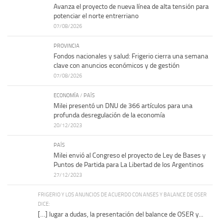
Avanza el proyecto de nueva línea de alta tensión para
potenciar el norte entrerriano
07/08/2026
PROVINCIA
Fondos nacionales y salud: Frigerio cierra una semana
clave con anuncios económicos y de gestión
07/08/2026
ECONOMÍA
/
PAÍS
Milei presentó un DNU de 366 artículos para una
profunda desregulación de la economía
20/12/2023
PAÍS
Milei envió al Congreso el proyecto de Ley de Bases y
Puntos de Partida para La Libertad de los Argentinos
27/12/2023
FRIGERIO Y LOS ANUNCIOS DE ACUERDO CON ANSES Y BALANCE DE OSER
DICE:
[…] lugar a dudas, la presentación del balance de OSER y...