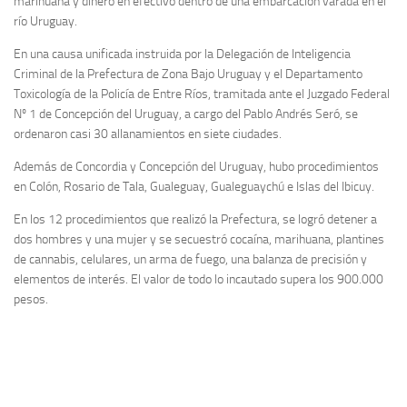
marihuana y dinero en efectivo dentro de una embarcación varada en el
río Uruguay.
En una causa unificada instruida por la Delegación de Inteligencia
Criminal de la Prefectura de Zona Bajo Uruguay y el Departamento
Toxicología de la Policía de Entre Ríos, tramitada ante el Juzgado Federal
Nº 1 de Concepción del Uruguay, a cargo del Pablo Andrés Seró, se
ordenaron casi 30 allanamientos en siete ciudades.
Además de Concordia y Concepción del Uruguay, hubo procedimientos
en Colón, Rosario de Tala, Gualeguay, Gualeguaychú e Islas del Ibicuy.
En los 12 procedimientos que realizó la Prefectura, se logró detener a
dos hombres y una mujer y se secuestró cocaína, marihuana, plantines
de cannabis, celulares, un arma de fuego, una balanza de precisión y
elementos de interés. El valor de todo lo incautado supera los 900.000
pesos.