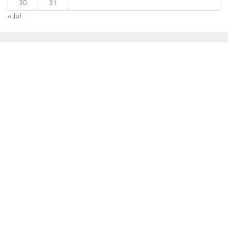
30
31
« Jul