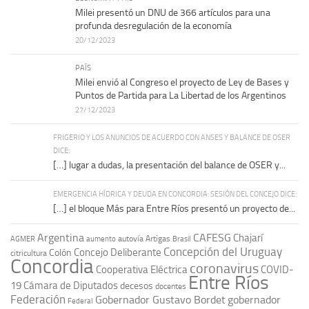
Milei presentó un DNU de 366 artículos para una
profunda desregulación de la economía
20/12/2023
PAÍS
Milei envió al Congreso el proyecto de Ley de Bases y
Puntos de Partida para La Libertad de los Argentinos
27/12/2023
FRIGERIO Y LOS ANUNCIOS DE ACUERDO CON ANSES Y BALANCE DE OSER
DICE:
[…] lugar a dudas, la presentación del balance de OSER y...
EMERGENCIA HÍDRICA Y DEUDA EN CONCORDIA: SESIÓN DEL CONCEJO DICE:
[…] el bloque Más para Entre Ríos presentó un proyecto de...
Argentina
CAFESG
Chajarí
autovía Artigas
AGMER
aumento
Brasil
Concepción del Uruguay
Concejo Deliberante
Colón
citricultura
Concordia
coronavirus
Cooperativa Eléctrica
COVID-
Entre Ríos
19
Cámara de Diputados
decesos
docentes
Federación
Gobernador Gustavo Bordet
gobernador
Federal