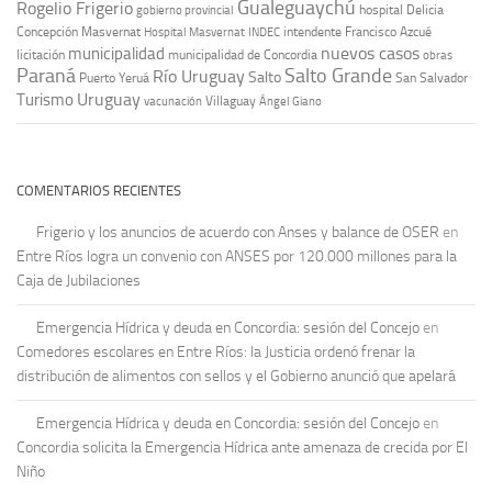
Gualeguaychú
Rogelio Frigerio
hospital Delicia
gobierno provincial
Concepción Masvernat
intendente Francisco Azcué
Hospital Masvernat
INDEC
nuevos casos
municipalidad
licitación
municipalidad de Concordia
obras
Paraná
Salto Grande
Río Uruguay
Salto
Puerto Yeruá
San Salvador
Uruguay
Turismo
vacunación
Villaguay
Ángel Giano
COMENTARIOS RECIENTES
Frigerio y los anuncios de acuerdo con Anses y balance de OSER
en
Entre Ríos logra un convenio con ANSES por 120.000 millones para la
Caja de Jubilaciones
Emergencia Hídrica y deuda en Concordia: sesión del Concejo
en
Comedores escolares en Entre Ríos: la Justicia ordenó frenar la
distribución de alimentos con sellos y el Gobierno anunció que apelará
Emergencia Hídrica y deuda en Concordia: sesión del Concejo
en
Concordia solicita la Emergencia Hídrica ante amenaza de crecida por El
Niño