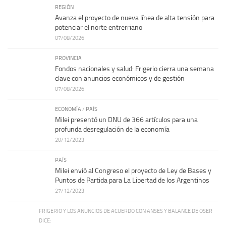
REGIÓN
Avanza el proyecto de nueva línea de alta tensión para
potenciar el norte entrerriano
07/08/2026
PROVINCIA
Fondos nacionales y salud: Frigerio cierra una semana
clave con anuncios económicos y de gestión
07/08/2026
ECONOMÍA
/
PAÍS
Milei presentó un DNU de 366 artículos para una
profunda desregulación de la economía
20/12/2023
PAÍS
Milei envió al Congreso el proyecto de Ley de Bases y
Puntos de Partida para La Libertad de los Argentinos
27/12/2023
FRIGERIO Y LOS ANUNCIOS DE ACUERDO CON ANSES Y BALANCE DE OSER
DICE: