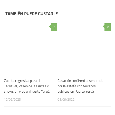
TAMBIÉN PUEDE GUSTARLE...
0
0
Cuenta regresiva para el
Casación confirmó la sentencia
Carnaval, Paseo de las Artes y
por la estafa con terrenos
shows en vivo en Puerto Yeruá
públicos en Puerto Yeruá
15/02/2023
01/09/2022