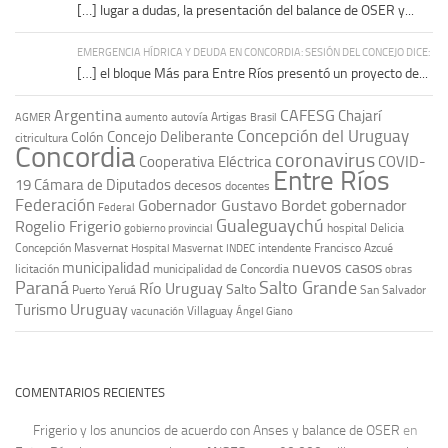
[…] lugar a dudas, la presentación del balance de OSER y...
EMERGENCIA HÍDRICA Y DEUDA EN CONCORDIA: SESIÓN DEL CONCEJO DICE:
[…] el bloque Más para Entre Ríos presentó un proyecto de...
Argentina
CAFESG
Chajarí
autovía Artigas
AGMER
aumento
Brasil
Concepción del Uruguay
Concejo Deliberante
Colón
citricultura
Concordia
coronavirus
Cooperativa Eléctrica
COVID-
Entre Ríos
19
Cámara de Diputados
decesos
docentes
Federación
Gobernador Gustavo Bordet
gobernador
Federal
Gualeguaychú
Rogelio Frigerio
hospital Delicia
gobierno provincial
Concepción Masvernat
intendente Francisco Azcué
Hospital Masvernat
INDEC
nuevos casos
municipalidad
licitación
municipalidad de Concordia
obras
Paraná
Salto Grande
Río Uruguay
Salto
Puerto Yeruá
San Salvador
Uruguay
Turismo
vacunación
Villaguay
Ángel Giano
COMENTARIOS RECIENTES
Frigerio y los anuncios de acuerdo con Anses y balance de OSER
en