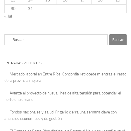
23
24
25
26
27
28
29
30
31
« Jul
Buscar:
ENTRADAS RECIENTES
Mercado laboral en Entre Ríos: Concordia retrocede mientras el resto
de la provincia mejora
Avanza el proyecto de nueva línea de alta tensión para potenciar el
norte entrerriano
Fondos nacionales y salud: Frigerio cierra una semana clave con
anuncios económicos y de gestión