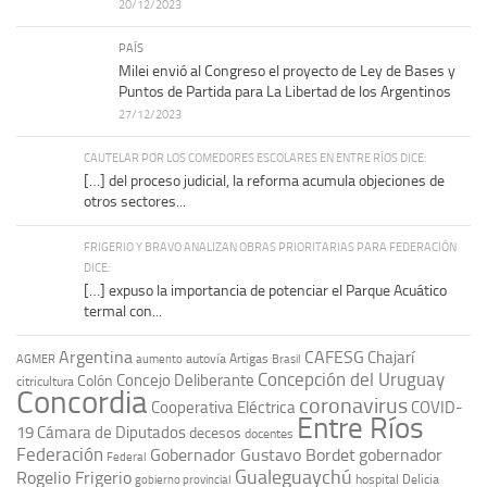
20/12/2023
PAÍS
Milei envió al Congreso el proyecto de Ley de Bases y
Puntos de Partida para La Libertad de los Argentinos
27/12/2023
CAUTELAR POR LOS COMEDORES ESCOLARES EN ENTRE RÍOS DICE:
[…] del proceso judicial, la reforma acumula objeciones de
otros sectores...
FRIGERIO Y BRAVO ANALIZAN OBRAS PRIORITARIAS PARA FEDERACIÓN
DICE:
[…] expuso la importancia de potenciar el Parque Acuático
termal con...
Argentina
CAFESG
Chajarí
autovía Artigas
AGMER
aumento
Brasil
Concepción del Uruguay
Concejo Deliberante
Colón
citricultura
Concordia
coronavirus
Cooperativa Eléctrica
COVID-
Entre Ríos
19
Cámara de Diputados
decesos
docentes
Federación
Gobernador Gustavo Bordet
gobernador
Federal
Gualeguaychú
Rogelio Frigerio
hospital Delicia
gobierno provincial