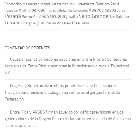
Concepción Masvernat
intendente Francisco Azcué
Hospital Masvernat
INDEC
nuevos casos
municipalidad
licitación
municipalidad de Concordia
obras
Paraná
Salto Grande
Río Uruguay
Salto
Puerto Yeruá
San Salvador
Uruguay
Turismo
vacunación
Villaguay
Ángel Giano
COMENTARIOS RECIENTES
Cautelar por los comedores escolares en Entre Ríos
en
Comedores
escolares de Entre Ríos: cuestionan la licitación adjudicada a Teknofood
S.A.
Frigerio y Bravo analizan obras prioritarias para Federación
en
Trabajan para reiniciar el tobogán torbellino en el parque termal de
Federación
Entre Ríos y ANSES firman acuerdo por déficit previsional
en
Los
gobernadores de la Región Centro reclamaron por la deuda de Anses con
las tres provincias