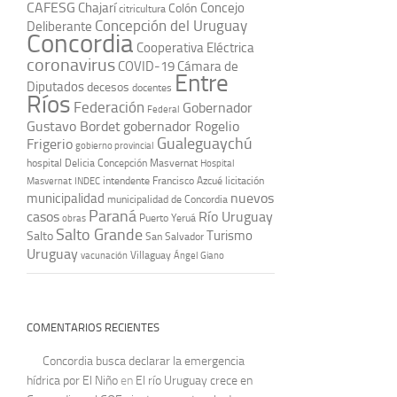
CAFESG
Chajarí
Concejo
Colón
citricultura
Concepción del Uruguay
Deliberante
Concordia
Cooperativa Eléctrica
coronavirus
COVID-19
Cámara de
Entre
Diputados
decesos
docentes
Ríos
Federación
Gobernador
Federal
Gustavo Bordet
gobernador Rogelio
Gualeguaychú
Frigerio
gobierno provincial
hospital Delicia Concepción Masvernat
Hospital
intendente Francisco Azcué
licitación
Masvernat
INDEC
nuevos
municipalidad
municipalidad de Concordia
Paraná
casos
Río Uruguay
obras
Puerto Yeruá
Salto Grande
Turismo
Salto
San Salvador
Uruguay
vacunación
Villaguay
Ángel Giano
COMENTARIOS RECIENTES
Concordia busca declarar la emergencia
hídrica por El Niño
en
El río Uruguay crece en