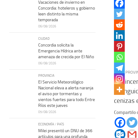
Vacaciones de invierno en
Concordia: hoteleros y gobierno
leen distinto la misma
temporada
06/08/2026
CIUDAD
Concordia solicita la
Emergencia Hídrica ante
amenaza de crecida por El Niño
06/08/2026
PAÍS
/
PROVI
PROVINCIA
Los ince
El Servicio Meteorológico
Nacional eleva a alerta naranja
extingui
el aviso por tormentas y
cenizas 
vientos fuertes para todo Entre
Ríos este jueves
Compartilo 
05/08/2026
ECONOMÍA
/
PAÍS
Milei presentó un DNU de 366
artículos para una profunda