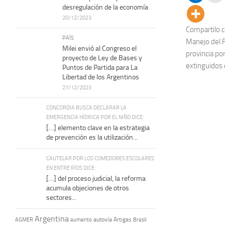
desregulación de la economía
20/12/2023
Compartilo c
PAÍS
Manejo del F
Milei envió al Congreso el
provincia po
proyecto de Ley de Bases y
extinguidos e
Puntos de Partida para La
Libertad de los Argentinos
27/12/2023
CONCORDIA BUSCA DECLARAR LA
EMERGENCIA HÍDRICA POR EL NIÑO DICE:
[…] elemento clave en la estrategia
de prevención es la utilización...
CAUTELAR POR LOS COMEDORES ESCOLARES
EN ENTRE RÍOS DICE:
[…] del proceso judicial, la reforma
acumula objeciones de otros
sectores...
Argentina
autovía Artigas
AGMER
aumento
Brasil