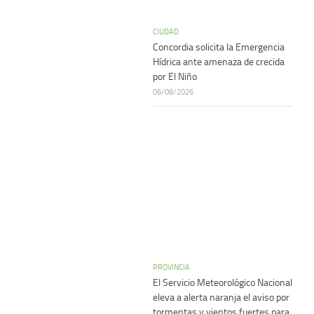
CIUDAD
Concordia solicita la Emergencia
Hídrica ante amenaza de crecida
por El Niño
06/08/2026
PROVINCIA
El Servicio Meteorológico Nacional
eleva a alerta naranja el aviso por
tormentas y vientos fuertes para