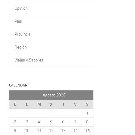
Opinión
País
Provincia
Región
Viajes y Sabores
CALENDAR
agosto 2026
D
L
M
X
J
V
S
1
2
3
4
5
6
7
8
9
10
11
12
13
14
15