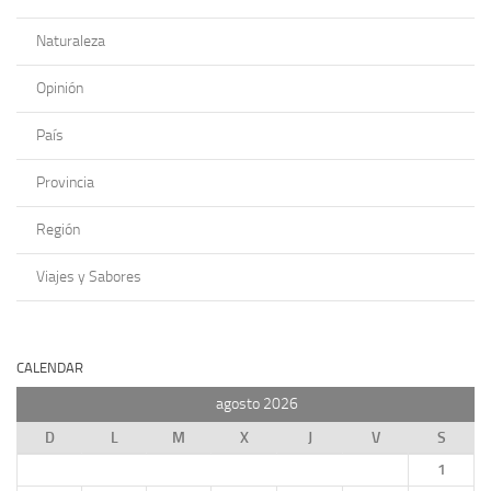
Naturaleza
Opinión
País
Provincia
Región
Viajes y Sabores
CALENDAR
agosto 2026
D
L
M
X
J
V
S
1