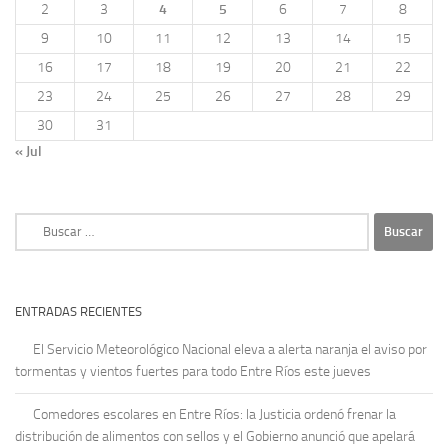
2
3
4
5
6
7
8
9
10
11
12
13
14
15
16
17
18
19
20
21
22
23
24
25
26
27
28
29
30
31
« Jul
Buscar:
ENTRADAS RECIENTES
El Servicio Meteorológico Nacional eleva a alerta naranja el aviso por
tormentas y vientos fuertes para todo Entre Ríos este jueves
Comedores escolares en Entre Ríos: la Justicia ordenó frenar la
distribución de alimentos con sellos y el Gobierno anunció que apelará