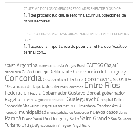
CAUTELAR POR LOS COMEDORES ESCOLARES EN ENTRE RÍOS DICE:
[…] del proceso judicial, la reforma acumula objeciones de
otros sectores...
FRIGERIO Y BRAVO ANALIZAN OBRAS PRIORITARIAS PARA FEDERACIÓN
DICE:
[…] expuso la importancia de potenciar el Parque Acuático
termal con...
Argentina
CAFESG
Chajarí
autovía Artigas
AGMER
aumento
Brasil
Concepción del Uruguay
Concejo Deliberante
Colón
citricultura
Concordia
coronavirus
Cooperativa Eléctrica
COVID-
Entre Ríos
19
Cámara de Diputados
decesos
docentes
Federación
Gobernador Gustavo Bordet
gobernador
Federal
Gualeguaychú
Rogelio Frigerio
hospital Delicia
gobierno provincial
Concepción Masvernat
intendente Francisco Azcué
Hospital Masvernat
INDEC
nuevos casos
municipalidad
licitación
municipalidad de Concordia
obras
Paraná
Salto Grande
Río Uruguay
Salto
Puerto Yeruá
San Salvador
Uruguay
Turismo
vacunación
Villaguay
Ángel Giano