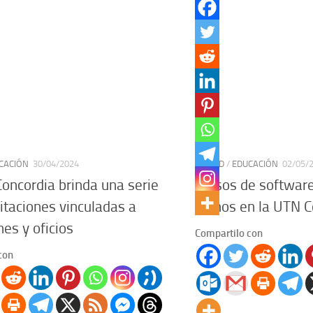
CACIÓN
30/04/2024
CIUDAD
/
EDUCACIÓN
02/05/
oncordia brinda una serie
Cursos de software
itaciones vinculadas a
planos en la UTN C
nes y oficios
Compartilo con
con