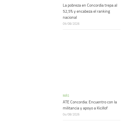
La pobreza en Concordia trepa al
52,5% y encabeza el ranking
nacional
05/08/2026
MÁS
ATE Concordia: Encuentro con la
militancia y apoyo a Kicillof
04/08/2026