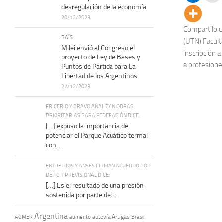
desregulación de la economía
20/12/2023
Compartilo c
PAÍS
(UTN) Facult
Milei envió al Congreso el
inscripción a
proyecto de Ley de Bases y
a profesiones
Puntos de Partida para La
Libertad de los Argentinos
27/12/2023
FRIGERIO Y BRAVO ANALIZAN OBRAS
PRIORITARIAS PARA FEDERACIÓN DICE:
[…] expuso la importancia de
potenciar el Parque Acuático termal
con...
ENTRE RÍOS Y ANSES FIRMAN ACUERDO POR
DÉFICIT PREVISIONAL DICE:
[…] Es el resultado de una presión
sostenida por parte del...
Argentina
autovía Artigas
AGMER
aumento
Brasil