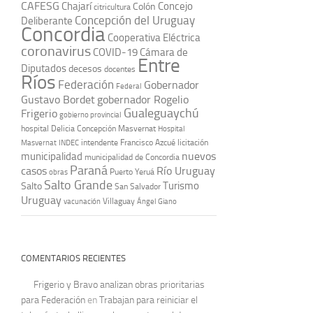
CAFESG
Chajarí
Concejo
Colón
citricultura
Concepción del Uruguay
Deliberante
Concordia
Cooperativa Eléctrica
coronavirus
COVID-19
Cámara de
Entre
Diputados
decesos
docentes
Ríos
Federación
Gobernador
Federal
Gustavo Bordet
gobernador Rogelio
Gualeguaychú
Frigerio
gobierno provincial
hospital Delicia Concepción Masvernat
Hospital
intendente Francisco Azcué
licitación
Masvernat
INDEC
nuevos
municipalidad
municipalidad de Concordia
Paraná
casos
Río Uruguay
obras
Puerto Yeruá
Salto Grande
Turismo
Salto
San Salvador
Uruguay
vacunación
Villaguay
Ángel Giano
COMENTARIOS RECIENTES
Frigerio y Bravo analizan obras prioritarias
para Federación
en
Trabajan para reiniciar el