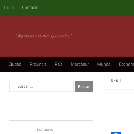
Inicio
Contacto
Skip to content
"¡Aquí naides es más que naides!"
Ciudad
Provincia
País
Mercosur
Mundo
Econom
REVIT
Buscar:
PROVINCIA