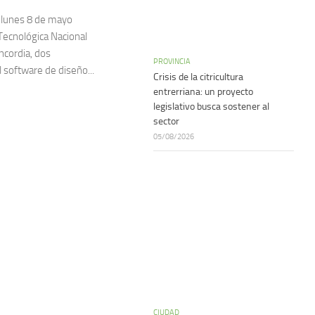
 lunes 8 de mayo
 Tecnológica Nacional
ncordia, dos
PROVINCIA
l software de diseño...
Crisis de la citricultura
entrerriana: un proyecto
legislativo busca sostener al
sector
05/08/2026
CIUDAD