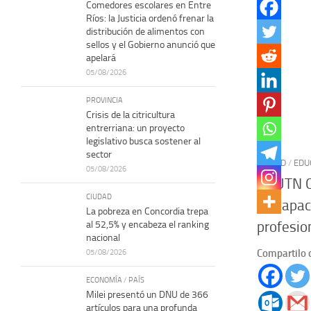
Comedores escolares en Entre
Ríos: la Justicia ordenó frenar la
distribución de alimentos con
sellos y el Gobierno anunció que
apelará
05/08/2026
PROVINCIA
Crisis de la citricultura
entrerriana: un proyecto
legislativo busca sostener al
sector
CIUDAD
/
EDU
05/08/2026
La UTN C
CIUDAD
de capac
La pobreza en Concordia trepa
profesio
al 52,5% y encabeza el ranking
nacional
Compartilo 
05/08/2026
ECONOMÍA
/
PAÍS
Milei presentó un DNU de 366
artículos para una profunda