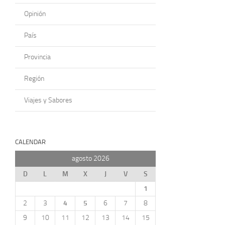
Opinión
País
Provincia
Región
Viajes y Sabores
CALENDAR
agosto 2026
D
L
M
X
J
V
S
1
2
3
4
5
6
7
8
9
10
11
12
13
14
15