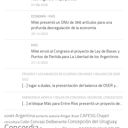
07/08/2026
ECONOMÍA
/
PAÍS
Milei presentó un DNU de 366 artículos para una
profunda desregulación de la economía
20/12/2023
PAÍS
Milei envió al Congreso el proyecto de Ley de Bases y
Puntos de Partida para La Libertad de los Argentinos
27/12/2023
FRIGERIO Y LOS ANUNCIOS DE ACUERDO CON ANSES Y BALANCE DE OSER
DICE:
[…] lugar a dudas, la presentación del balance de OSER y...
EMERGENCIA HÍDRICA Y DEUDA EN CONCORDIA: SESIÓN DEL CONCEJO DICE:
[…] el bloque Más para Entre Ríos presentó un proyecto de...
Argentina
CAFESG
Chajarí
autovía Artigas
AGMER
aumento
Brasil
Concepción del Uruguay
Concejo Deliberante
Colón
citricultura
Concordia