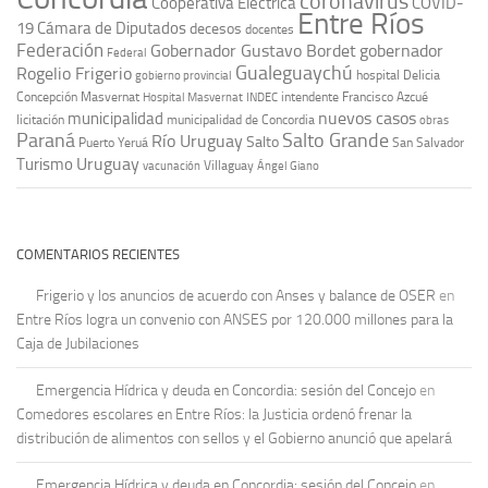
coronavirus
Cooperativa Eléctrica
COVID-
Entre Ríos
19
Cámara de Diputados
decesos
docentes
Federación
Gobernador Gustavo Bordet
gobernador
Federal
Gualeguaychú
Rogelio Frigerio
hospital Delicia
gobierno provincial
Concepción Masvernat
intendente Francisco Azcué
Hospital Masvernat
INDEC
nuevos casos
municipalidad
licitación
municipalidad de Concordia
obras
Paraná
Salto Grande
Río Uruguay
Salto
Puerto Yeruá
San Salvador
Uruguay
Turismo
vacunación
Villaguay
Ángel Giano
COMENTARIOS RECIENTES
Frigerio y los anuncios de acuerdo con Anses y balance de OSER
en
Entre Ríos logra un convenio con ANSES por 120.000 millones para la
Caja de Jubilaciones
Emergencia Hídrica y deuda en Concordia: sesión del Concejo
en
Comedores escolares en Entre Ríos: la Justicia ordenó frenar la
distribución de alimentos con sellos y el Gobierno anunció que apelará
Emergencia Hídrica y deuda en Concordia: sesión del Concejo
en