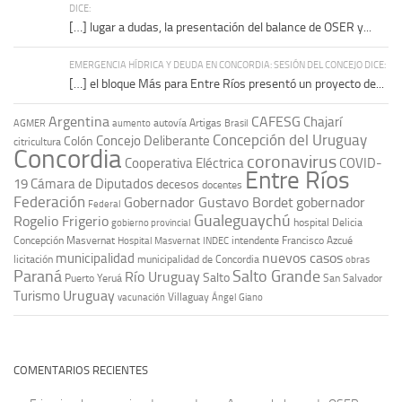
DICE:
[…] lugar a dudas, la presentación del balance de OSER y...
EMERGENCIA HÍDRICA Y DEUDA EN CONCORDIA: SESIÓN DEL CONCEJO DICE:
[…] el bloque Más para Entre Ríos presentó un proyecto de...
Argentina
CAFESG
Chajarí
autovía Artigas
AGMER
aumento
Brasil
Concepción del Uruguay
Concejo Deliberante
Colón
citricultura
Concordia
coronavirus
Cooperativa Eléctrica
COVID-
Entre Ríos
19
Cámara de Diputados
decesos
docentes
Federación
Gobernador Gustavo Bordet
gobernador
Federal
Gualeguaychú
Rogelio Frigerio
hospital Delicia
gobierno provincial
Concepción Masvernat
intendente Francisco Azcué
Hospital Masvernat
INDEC
nuevos casos
municipalidad
licitación
municipalidad de Concordia
obras
Paraná
Salto Grande
Río Uruguay
Salto
Puerto Yeruá
San Salvador
Uruguay
Turismo
vacunación
Villaguay
Ángel Giano
COMENTARIOS RECIENTES