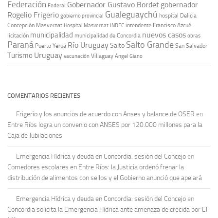
Federación
Gobernador Gustavo Bordet
gobernador
Federal
Gualeguaychú
Rogelio Frigerio
hospital Delicia
gobierno provincial
Concepción Masvernat
intendente Francisco Azcué
Hospital Masvernat
INDEC
nuevos casos
municipalidad
licitación
municipalidad de Concordia
obras
Paraná
Salto Grande
Río Uruguay
Salto
Puerto Yeruá
San Salvador
Uruguay
Turismo
vacunación
Villaguay
Ángel Giano
COMENTARIOS RECIENTES
Frigerio y los anuncios de acuerdo con Anses y balance de OSER
en
Entre Ríos logra un convenio con ANSES por 120.000 millones para la
Caja de Jubilaciones
Emergencia Hídrica y deuda en Concordia: sesión del Concejo
en
Comedores escolares en Entre Ríos: la Justicia ordenó frenar la
distribución de alimentos con sellos y el Gobierno anunció que apelará
Emergencia Hídrica y deuda en Concordia: sesión del Concejo
en
Concordia solicita la Emergencia Hídrica ante amenaza de crecida por El