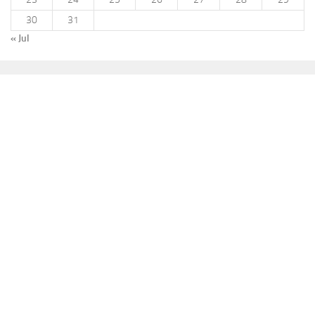
30
31
« Jul