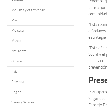
tenemos qu
pensar jun
Malvinas y Atlántico Sur
comunidad
Más
“Esta reun
Mercosur
arándanos 
estrategia 
Mundo
“Este año 
Naturaleza
Social y e
esperando 
Opinión
prevención
País
Pres
Provincia
Participaro
Región
Seguridad 
Viajes y Sabores
Consejo Pro