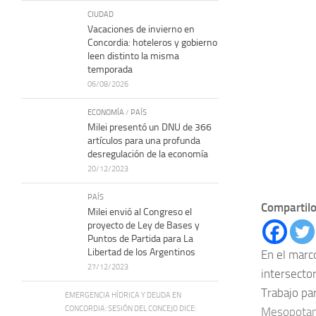
CIUDAD
Vacaciones de invierno en
Concordia: hoteleros y gobierno
leen distinto la misma
temporada
06/08/2026
ECONOMÍA
/
PAÍS
Milei presentó un DNU de 366
artículos para una profunda
desregulación de la economía
20/12/2023
PAÍS
Compartilo
Milei envió al Congreso el
proyecto de Ley de Bases y
Puntos de Partida para La
Libertad de los Argentinos
En el marc
27/12/2023
intersector
Trabajo pa
EMERGENCIA HÍDRICA Y DEUDA EN
CONCORDIA: SESIÓN DEL CONCEJO DICE:
Mesopotam