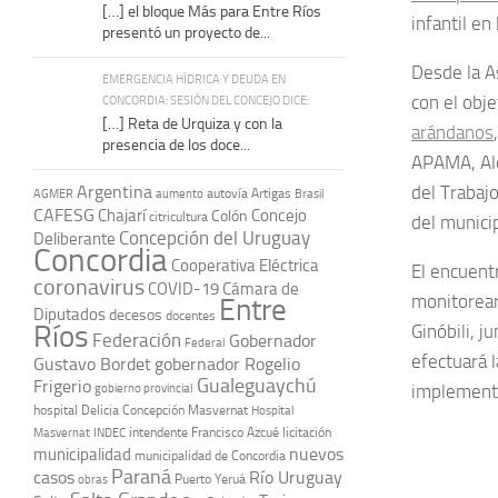
[…] el bloque Más para Entre Ríos
infantil en
presentó un proyecto de...
Desde la A
EMERGENCIA HÍDRICA Y DEUDA EN
con el obje
CONCORDIA: SESIÓN DEL CONCEJO DICE:
[…] Reta de Urquiza y con la
arándanos
presencia de los doce...
APAMA, Ale
Argentina
del Trabajo
autovía Artigas
AGMER
aumento
Brasil
CAFESG
Chajarí
Concejo
Colón
citricultura
del munici
Concepción del Uruguay
Deliberante
Concordia
Cooperativa Eléctrica
El encuent
coronavirus
COVID-19
Cámara de
monitorear
Entre
Diputados
decesos
docentes
Ríos
Ginóbili, j
Federación
Gobernador
Federal
efectuará 
Gustavo Bordet
gobernador Rogelio
Gualeguaychú
Frigerio
implementa
gobierno provincial
hospital Delicia Concepción Masvernat
Hospital
intendente Francisco Azcué
licitación
Masvernat
INDEC
nuevos
municipalidad
municipalidad de Concordia
Paraná
casos
Río Uruguay
obras
Puerto Yeruá