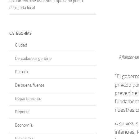
un aumento de usuarios impulsado por la
demanda local
CATEGORÍAS
Ciudad
Afianzar est
Consulado argentino
Cultura
“El gobern
privado pa
De buena fuente
prevenir el
Departamento
fundamenta
nuestras c
Deporte
A su vez, s
Economía
infancias,
Educación