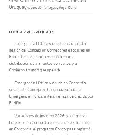
Salto Grande
Turismo
Salto
San Salvador
Uruguay
vacunación
Villaguay
Ángel Giano
COMENTARIOS RECIENTES
Emergencia Hídrica y deuda en Concordia:
sesión del Concejo
en
Comedores escolares en
Entre Ríos: la Justicia ordenó frenar la
distribución de alimentos con sellos y el
Gobierno anunció que apelará
Emergencia Hídrica y deuda en Concordia:
sesión del Concejo
en
Concordia solicita la
Emergencia Hídrica ante amenaza de crecida por
El Niño
Vacaciones de invierno 2026: gobierno vs.
hoteleros en Concordia
en
Balance del turismo
en Concordia: el programa Concorpass registró