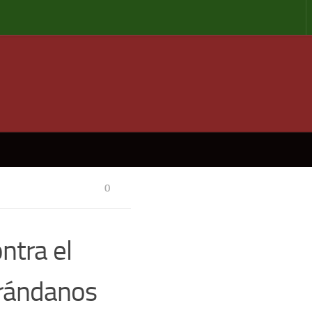
0
ntra el
arándanos