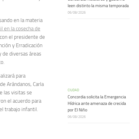
leen distinto la misma temporada
06/08/2026
sando en la materia
til en la cosecha de
 con el presidente de
ción y Erradicación
y de diversas áreas
o.
alizará para
 de Arándanos, Carla
CIUDAD
 las visitas se
Concordia solicita la Emergencia
ron el acuerdo para
Hídrica ante amenaza de crecida
 trabajo infantil.
por El Niño
06/08/2026