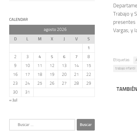
Departamen
Trabajo y 
CALENDAR
presentes 
agosto 2026
Vargas; y l
D
L
M
X
J
V
S
1
2
3
4
5
6
7
8
Etiquetas:
9
10
11
12
13
14
15
trabajo infantil
16
17
18
19
20
21
22
23
24
25
26
27
28
29
TAMBIÉN
30
31
« Jul
Buscar: