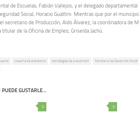
tal de Escuelas, Fabián Vallejos; y el delegado departamental 
Seguridad Social, Horacio Guattini. Mientras que por el municipi
el secretario de Producción, Aldo Álvarez; la coordinadora de M
a titular de la Oficina de Empleo, Griselda Jachú.
Apama
cosecha de arándanos
estrategias de prevención
Ministerio de Desarrollo Social
 PUEDE GUSTARLE...
0
0