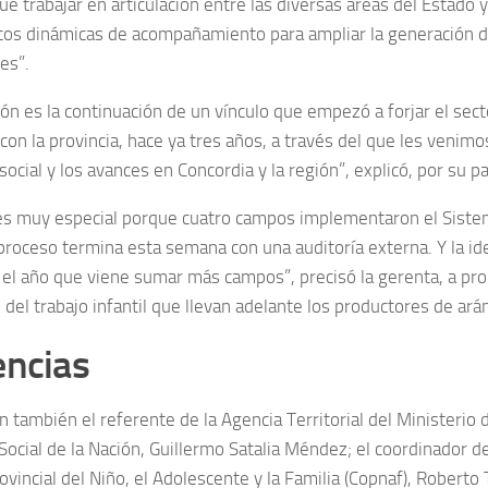
e trabajar en articulación entre las diversas áreas del Estado 
tos dinámicas de acompañamiento para ampliar la generación de
es”.
ión es la continuación de un vínculo que empezó a forjar el sect
con la provincia, hace ya tres años, a través del que les venimo
social y los avances en Concordia y la región”, explicó, por su par
es muy especial porque cuatro campos implementaron el Sist
l proceso termina esta semana con una auditoría externa. Y la i
el año que viene sumar más campos”, precisó la gerenta, a prop
 del trabajo infantil que llevan adelante los productores de ar
encias
n también el referente de la Agencia Territorial del Ministerio
Social de la Nación, Guillermo Satalia Méndez; el coordinador 
vincial del Niño, el Adolescente y la Familia (Copnaf), Roberto Tr