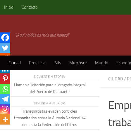
Inicio
Contacto
Skip to content
"¡Aquí naides es más que naides!"
Ciudad
Provincia
País
Mercosur
Mundo
Econom
SIGUIENTE HISTORIA
CIUDAD
/
R
Llaman a licitación para el dragado integral
del Puerto de Diamante
Empr
HISTORIA ANTERIOR
Transportistas evaden controles
traba
fitosanitarios sobre la Autovía Nacional 14
denuncia la Federación del Citrus