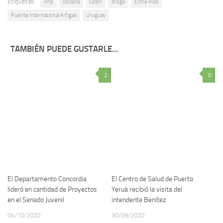
Etiquetas:
Afip
cocaína
Colón
droga
Entre Ríos
Puente Internacional Artigas
Uruguay
TAMBIÉN PUEDE GUSTARLE...
2
0
El Departamento Concordia
El Centro de Salud de Puerto
lideró en cantidad de Proyectos
Yeruá recibió la visita del
en el Senado Juvenil
intendente Benítez
04/10/2020
30/09/2020