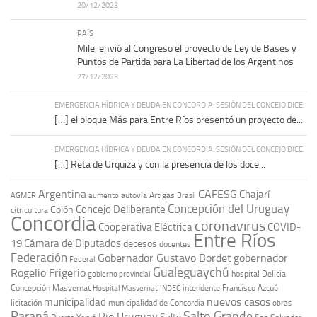
20/12/2023
PAÍS
Milei envió al Congreso el proyecto de Ley de Bases y
Puntos de Partida para La Libertad de los Argentinos
27/12/2023
EMERGENCIA HÍDRICA Y DEUDA EN CONCORDIA: SESIÓN DEL CONCEJO DICE:
[…] el bloque Más para Entre Ríos presentó un proyecto de...
EMERGENCIA HÍDRICA Y DEUDA EN CONCORDIA: SESIÓN DEL CONCEJO DICE:
[…] Reta de Urquiza y con la presencia de los doce...
Argentina
CAFESG
Chajarí
autovía Artigas
AGMER
aumento
Brasil
Concepción del Uruguay
Concejo Deliberante
Colón
citricultura
Concordia
coronavirus
Cooperativa Eléctrica
COVID-
Entre Ríos
19
Cámara de Diputados
decesos
docentes
Federación
Gobernador Gustavo Bordet
gobernador
Federal
Gualeguaychú
Rogelio Frigerio
hospital Delicia
gobierno provincial
Concepción Masvernat
intendente Francisco Azcué
Hospital Masvernat
INDEC
nuevos casos
municipalidad
licitación
municipalidad de Concordia
obras
Paraná
Salto Grande
Río Uruguay