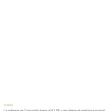
CIUDAD
La pobreza en Concordia trepa al 52,5% y encabeza el ranking nacional