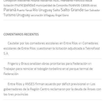
Concepción Masvernat
intendente Francisco Azcué
Hospital Masvernat
INDEC
nuevos casos
municipalidad
licitación
municipalidad de Concordia
obras
Paraná
Salto Grande
Río Uruguay
Salto
Puerto Yeruá
San Salvador
Uruguay
Turismo
vacunación
Villaguay
Ángel Giano
COMENTARIOS RECIENTES
Cautelar por los comedores escolares en Entre Ríos
en
Comedores
escolares de Entre Ríos: cuestionan la licitación adjudicada a Teknofood
S.A.
Frigerio y Bravo analizan obras prioritarias para Federación
en
Trabajan para reiniciar el tobogán torbellino en el parque termal de
Federación
Entre Ríos y ANSES firman acuerdo por déficit previsional
en
Los
gobernadores de la Región Centro reclamaron por la deuda de Anses con
las tres provincias