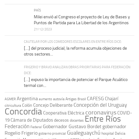
PAÍS
Milei envió al Congreso el proyecto de Ley de Bases y
Puntos de Partida para La Libertad de los Argentinos
27/12/2023
CAUTELAR POR LOS COMEDORES ESCOLARES EN ENTRE RÍOS DICE:
[…] del proceso judicial, la reforma acumula objeciones de
otros sectores...
FRIGERIO Y BRAVO ANALIZAN OBRAS PRIORITARIAS PARA FEDERACIÓN
DICE:
[…] expuso la importancia de potenciar el Parque Acuático
termal con...
Argentina
CAFESG
Chajarí
autovía Artigas
AGMER
aumento
Brasil
Concepción del Uruguay
Concejo Deliberante
Colón
citricultura
Concordia
coronavirus
Cooperativa Eléctrica
COVID-
Entre Ríos
19
Cámara de Diputados
decesos
docentes
Federación
Gobernador Gustavo Bordet
gobernador
Federal
Gualeguaychú
Rogelio Frigerio
hospital Delicia
gobierno provincial