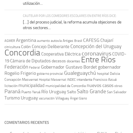
utilización...
CAUTELAR POR LOS COMEDORES ESCOLARES EN ENTRE RÍOS DICE:
[…] del proceso judicial, la reforma acumula objeciones de
otros sectores...
Argentina
CAFESG
Chajarí
autovía Artigas
AGMER
aumento
Brasil
Concepción del Uruguay
Concejo Deliberante
Colón
citricultura
Concordia
coronavirus
Cooperativa Eléctrica
COVID-
Entre Ríos
19
Cámara de Diputados
decesos
docentes
Federación
Gobernador Gustavo Bordet
gobernador
Federal
Gualeguaychú
Rogelio Frigerio
hospital Delicia
gobierno provincial
Concepción Masvernat
intendente Francisco Azcué
Hospital Masvernat
INDEC
nuevos casos
municipalidad
licitación
municipalidad de Concordia
obras
Paraná
Salto Grande
Río Uruguay
Salto
Puerto Yeruá
San Salvador
Uruguay
Turismo
vacunación
Villaguay
Ángel Giano
COMENTARIOS RECIENTES