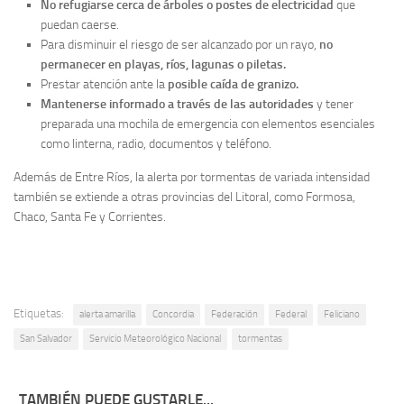
No refugiarse cerca de árboles o postes de electricidad
que
puedan caerse.
Para disminuir el riesgo de ser alcanzado por un rayo,
no
permanecer en playas, ríos, lagunas o piletas.
Prestar atención ante la
posible caída de granizo.
Mantenerse informado a través de las autoridades
y tener
preparada una mochila de emergencia con elementos esenciales
como linterna, radio, documentos y teléfono.
Además de Entre Ríos, la alerta por tormentas de variada intensidad
también se extiende a otras provincias del Litoral, como Formosa,
Chaco, Santa Fe y Corrientes.
Etiquetas:
alerta amarilla
Concordia
Federación
Federal
Feliciano
San Salvador
Servicio Meteorológico Nacional
tormentas
TAMBIÉN PUEDE GUSTARLE...