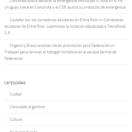
Concordia busca declarar la emergencia hídrica por El Niño
en
El río
Uruguay crece en Concordia y el COE ajusta su protocolo de emergencia
Cautelar por los comedores escolares en Entre Ríos
en
Comedores
escolares de Entre Ríos: cuestionan la licitación adjudicada a Teknofood
S.A.
Frigerio y Bravo analizan obras prioritarias para Federación
en
Trabajan para reiniciar el tobogán torbellino en el parque termal de
Federación
CATEGORÍAS
Ciudad
Consulado argentino
Cultura