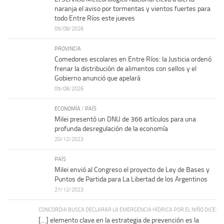
naranja el aviso por tormentas y vientos fuertes para
todo Entre Ríos este jueves
05/08/2026
PROVINCIA
Comedores escolares en Entre Ríos: la Justicia ordenó
frenar la distribución de alimentos con sellos y el
Gobierno anunció que apelará
05/08/2026
ECONOMÍA
/
PAÍS
Milei presentó un DNU de 366 artículos para una
profunda desregulación de la economía
20/12/2023
PAÍS
Milei envió al Congreso el proyecto de Ley de Bases y
Puntos de Partida para La Libertad de los Argentinos
27/12/2023
CONCORDIA BUSCA DECLARAR LA EMERGENCIA HÍDRICA POR EL NIÑO DICE:
[…] elemento clave en la estrategia de prevención es la