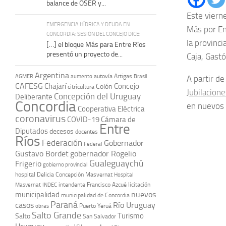
balance de OSER y...
Este viern
EMERGENCIA HÍDRICA Y DEUDA EN
Más por Ent
CONCORDIA: SESIÓN DEL CONCEJO DICE:
la provinc
[…] el bloque Más para Entre Ríos
presentó un proyecto de...
Caja, Gast
Argentina
autovía Artigas
AGMER
aumento
Brasil
A partir de
CAFESG
Chajarí
Concejo
Colón
citricultura
Jubilacion
Concepción del Uruguay
Deliberante
Concordia
en nuevos 
Cooperativa Eléctrica
coronavirus
COVID-19
Cámara de
Entre
Diputados
decesos
docentes
Ríos
Federación
Gobernador
Federal
Gustavo Bordet
gobernador Rogelio
Gualeguaychú
Frigerio
gobierno provincial
hospital Delicia Concepción Masvernat
Hospital
intendente Francisco Azcué
licitación
Masvernat
INDEC
nuevos
municipalidad
municipalidad de Concordia
Paraná
casos
Río Uruguay
obras
Puerto Yeruá
Salto Grande
Turismo
Salto
San Salvador