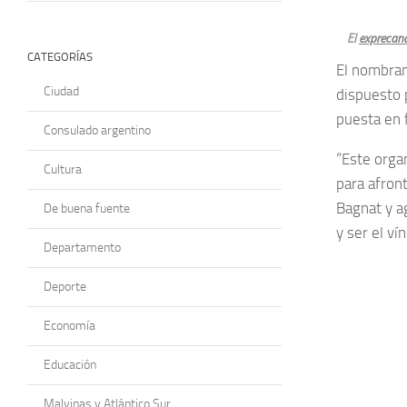
El
exprecand
CATEGORÍAS
El nombram
Ciudad
dispuesto 
puesta en 
Consulado argentino
“Este orga
Cultura
para afront
Bagnat y a
De buena fuente
y ser el vín
Departamento
Deporte
Economía
Educación
Malvinas y Atlántico Sur