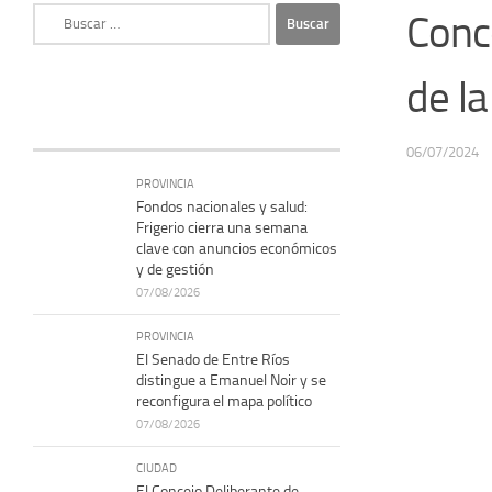
Buscar:
Conco
de la
06/07/2024
PROVINCIA
Fondos nacionales y salud:
Frigerio cierra una semana
clave con anuncios económicos
y de gestión
07/08/2026
PROVINCIA
El Senado de Entre Ríos
distingue a Emanuel Noir y se
reconfigura el mapa político
07/08/2026
CIUDAD
El Concejo Deliberante de