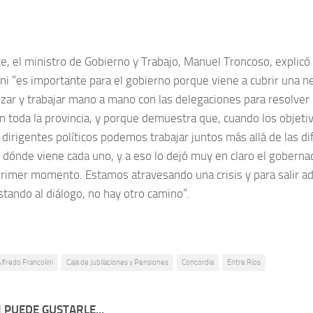
te, el ministro de Gobierno y Trabajo, Manuel Troncoso, expli
ini “es importante para el gobierno porque viene a cubrir una ne
izar y trabajar mano a mano con las delegaciones para resolver
en toda la provincia, y porque demuestra que, cuando los objeti
dirigentes políticos podemos trabajar juntos más allá de las di
 dónde viene cada uno, y a eso lo dejó muy en claro el gobernad
rimer momento. Estamos atravesando una crisis y para salir 
stando al diálogo, no hay otro camino”.
lfredo Francolini
Caja de Jubilaciones y Pensiones
Concordia
Entre Ríos
 PUEDE GUSTARLE...