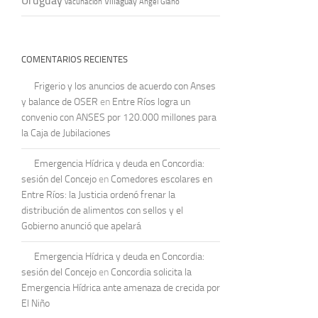
Uruguay
vacunación
Villaguay
Ángel Giano
COMENTARIOS RECIENTES
Frigerio y los anuncios de acuerdo con Anses
y balance de OSER
en
Entre Ríos logra un
convenio con ANSES por 120.000 millones para
la Caja de Jubilaciones
Emergencia Hídrica y deuda en Concordia:
sesión del Concejo
en
Comedores escolares en
Entre Ríos: la Justicia ordenó frenar la
distribución de alimentos con sellos y el
Gobierno anunció que apelará
Emergencia Hídrica y deuda en Concordia:
sesión del Concejo
en
Concordia solicita la
Emergencia Hídrica ante amenaza de crecida por
El Niño