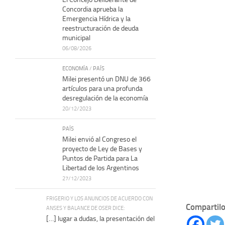
Concordia aprueba la
Emergencia Hídrica y la
reestructuración de deuda
municipal
06/08/2026
ECONOMÍA
/
PAÍS
Milei presentó un DNU de 366
artículos para una profunda
desregulación de la economía
20/12/2023
PAÍS
Milei envió al Congreso el
proyecto de Ley de Bases y
Puntos de Partida para La
Libertad de los Argentinos
27/12/2023
FRIGERIO Y LOS ANUNCIOS DE ACUERDO CON
Compartilo
ANSES Y BALANCE DE OSER DICE:
[…] lugar a dudas, la presentación del