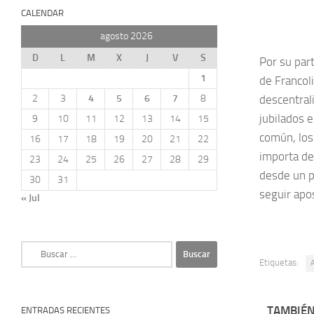
CALENDAR
agosto 2026
D
L
M
X
J
V
S
Por su par
1
de Francol
2
3
4
5
6
7
8
descentral
jubilados 
9
10
11
12
13
14
15
común, los 
16
17
18
19
20
21
22
importa de
23
24
25
26
27
28
29
desde un p
30
31
seguir apo
« Jul
Buscar:
Etiquetas:
A
TAMBIÉN
ENTRADAS RECIENTES