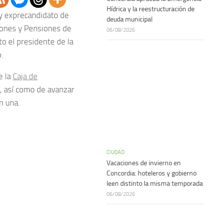
Hídrica y la reestructuración de
 y exprecandidato de
deuda municipal
ciones y Pensiones de
06/08/2026
o el presidente de la
.
e la
Caja de
s, así como de avanzar
n una.
CIUDAD
Vacaciones de invierno en
Concordia: hoteleros y gobierno
leen distinto la misma temporada
06/08/2026