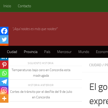
Inicio
Contacto
Skip to content
"¡Aquí naides es más que naides!"
Ciudad
Provincia
País
Mercosur
Mundo
Econom
SIGUIENTE HISTORIA
CIUDAD
/
P
Temperaturas bajo cero en Concordia esta
madrugada
El go
HISTORIA ANTERIOR
Cortes de tránsito por el desfile del 9 de Julio
expre
en Concordia