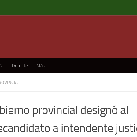
ía
Deporte
Más
ROVINCIA
bierno provincial designó al
candidato a intendente justic