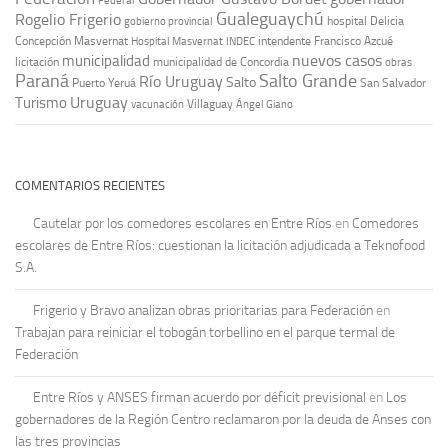
Federal
Gualeguaychú
Rogelio Frigerio
hospital Delicia
gobierno provincial
Concepción Masvernat
intendente Francisco Azcué
Hospital Masvernat
INDEC
nuevos casos
municipalidad
licitación
municipalidad de Concordia
obras
Paraná
Salto Grande
Río Uruguay
Salto
Puerto Yeruá
San Salvador
Uruguay
Turismo
vacunación
Villaguay
Ángel Giano
COMENTARIOS RECIENTES
Cautelar por los comedores escolares en Entre Ríos
en
Comedores
escolares de Entre Ríos: cuestionan la licitación adjudicada a Teknofood
S.A.
Frigerio y Bravo analizan obras prioritarias para Federación
en
Trabajan para reiniciar el tobogán torbellino en el parque termal de
Federación
Entre Ríos y ANSES firman acuerdo por déficit previsional
en
Los
gobernadores de la Región Centro reclamaron por la deuda de Anses con
las tres provincias