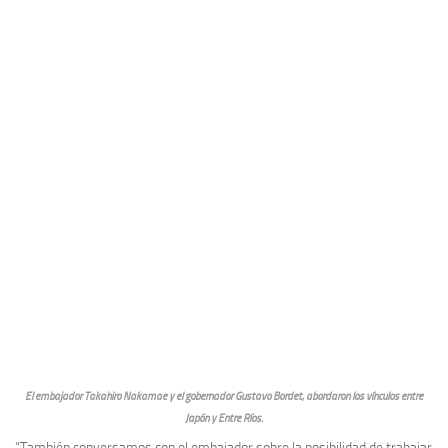
El embajador Takahiro Nakamae y el gobernador Gustavo Bordet, abordaron los vínculos entre
Japón y Entre Ríos.
“También conversamos con el embajador sobre la posibilidad de trabajar