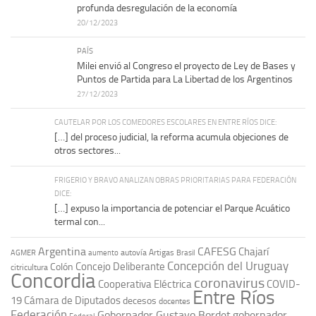
profunda desregulación de la economía
20/12/2023
PAÍS
Milei envió al Congreso el proyecto de Ley de Bases y
Puntos de Partida para La Libertad de los Argentinos
27/12/2023
CAUTELAR POR LOS COMEDORES ESCOLARES EN ENTRE RÍOS DICE:
[…] del proceso judicial, la reforma acumula objeciones de
otros sectores...
FRIGERIO Y BRAVO ANALIZAN OBRAS PRIORITARIAS PARA FEDERACIÓN
DICE:
[…] expuso la importancia de potenciar el Parque Acuático
termal con...
Argentina
CAFESG
Chajarí
autovía Artigas
AGMER
aumento
Brasil
Concepción del Uruguay
Concejo Deliberante
Colón
citricultura
Concordia
coronavirus
Cooperativa Eléctrica
COVID-
Entre Ríos
19
Cámara de Diputados
decesos
docentes
Federación
Gobernador Gustavo Bordet
gobernador