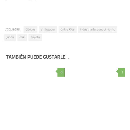
Etiquetas:
Cítricos
embajador
Entre Ríos
industria del conocimiento
Japón
miel
Toyota
TAMBIÉN PUEDE GUSTARLE...
0
1