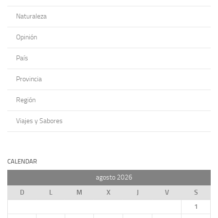
Naturaleza
Opinión
País
Provincia
Región
Viajes y Sabores
CALENDAR
agosto 2026
D
L
M
X
J
V
S
1