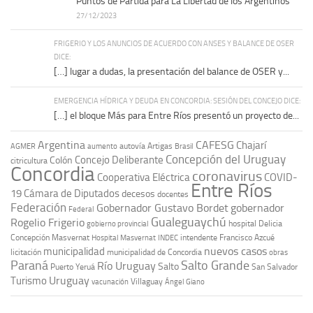
Puntos de Partida para La Libertad de los Argentinos
27/12/2023
FRIGERIO Y LOS ANUNCIOS DE ACUERDO CON ANSES Y BALANCE DE OSER
DICE:
[…] lugar a dudas, la presentación del balance de OSER y...
EMERGENCIA HÍDRICA Y DEUDA EN CONCORDIA: SESIÓN DEL CONCEJO DICE:
[…] el bloque Más para Entre Ríos presentó un proyecto de...
Argentina
CAFESG
Chajarí
autovía Artigas
AGMER
aumento
Brasil
Concepción del Uruguay
Concejo Deliberante
Colón
citricultura
Concordia
coronavirus
Cooperativa Eléctrica
COVID-
Entre Ríos
19
Cámara de Diputados
decesos
docentes
Federación
Gobernador Gustavo Bordet
gobernador
Federal
Gualeguaychú
Rogelio Frigerio
hospital Delicia
gobierno provincial
Concepción Masvernat
intendente Francisco Azcué
Hospital Masvernat
INDEC
nuevos casos
municipalidad
licitación
municipalidad de Concordia
obras
Paraná
Salto Grande
Río Uruguay
Salto
Puerto Yeruá
San Salvador
Uruguay
Turismo
vacunación
Villaguay
Ángel Giano