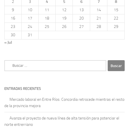
2
3
4
5
6
7
8
9
10
11
12
13
14
15
16
17
18
19
20
21
22
23
24
25
26
27
28
29
30
31
« Jul
Buscar:
ENTRADAS RECIENTES
Mercado laboral en Entre Ríos: Concordia retrocede mientras el resto
de la provincia mejora
Avanza el proyecto de nueva línea de alta tensión para potenciar el
norte entrerriano