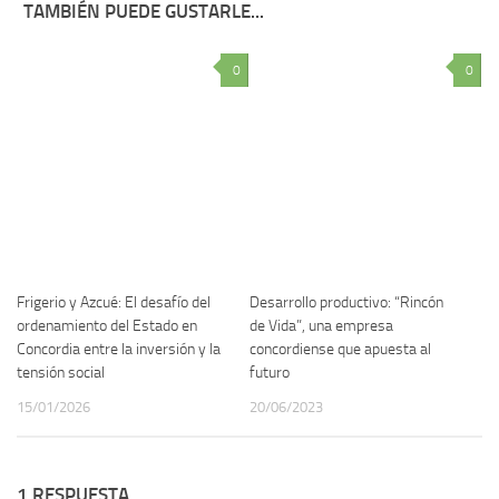
TAMBIÉN PUEDE GUSTARLE...
0
0
Frigerio y Azcué: El desafío del
Desarrollo productivo: “Rincón
ordenamiento del Estado en
de Vida”, una empresa
Concordia entre la inversión y la
concordiense que apuesta al
tensión social
futuro
15/01/2026
20/06/2023
1 RESPUESTA