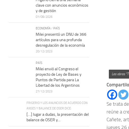
clave con anuncios económicos
y de gestión
07/08/2026
ECONOMÍA
/
PAÍS
Milei presentó un DNU de 366
artículos para una profunda
desregulación de la economía
20/12/2023
PAÍS
Milei envió al Congreso el
proyecto de Ley de Bases y
Las obras "Tr
Puntos de Partida para La
Compartilo
Libertad de los Argentinos
27/12/2023
FRIGERIO Y LOS ANUNCIOS DE ACUERDO CON
Se trata d
ANSES Y BALANCE DE OSER DICE:
reúne a cre
[…] lugar a dudas, la presentación del
Cañete, art
balance de OSER y...
jueves 26 d