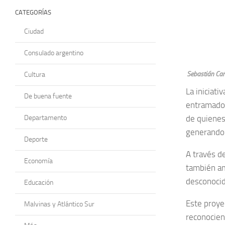
CATEGORÍAS
Ciudad
Consulado argentino
Sebastián Cañ
Cultura
La iniciat
De buena fuente
entramado n
Departamento
de quienes
generando 
Deporte
A través de
Economía
también am
desconocid
Educación
Este proye
Malvinas y Atlántico Sur
reconociend