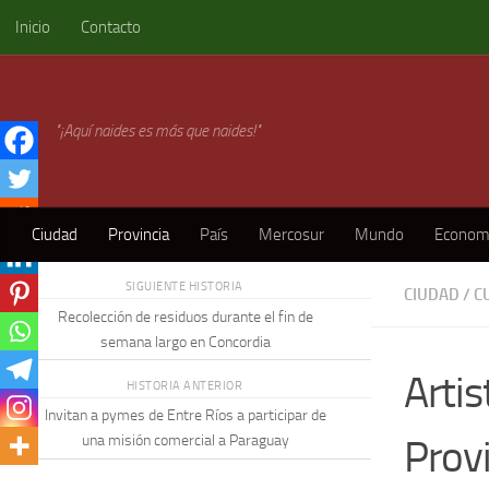
Inicio
Contacto
Skip to content
"¡Aquí naides es más que naides!"
Ciudad
Provincia
País
Mercosur
Mundo
Econom
SIGUIENTE HISTORIA
CIUDAD
/
C
Recolección de residuos durante el fin de
semana largo en Concordia
Arti
HISTORIA ANTERIOR
Invitan a pymes de Entre Ríos a participar de
Provi
una misión comercial a Paraguay