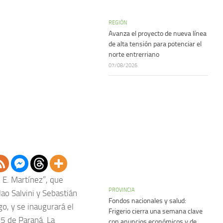
REGIÓN
Avanza el proyecto de nueva línea
de alta tensión para potenciar el
norte entrerriano
07/08/2026
 E. Martínez”, que
PROVINCIA
lao Salvini y Sebastián
Fondos nacionales y salud:
go, y se inaugurará el
Frigerio cierra una semana clave
55 de Paraná. La
con anuncios económicos y de