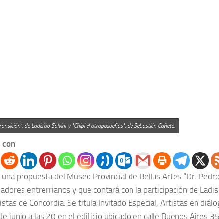
ansición", de Ladislao Salvini, y "Chipi el atrapasueños", de Sebastián Cañete.
 con
e una propuesta del Museo Provincial de Bellas Artes “Dr. Pedro
adores entrerrianos y que contará con la participación de Ladis
istas de Concordia. Se titula Invitado Especial, Artistas en diálo
e junio a las 20 en el edificio ubicado en calle Buenos Aires 3