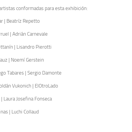
artistas conformadas para esta exhibición:
ar | Beatríz Repetto
rruel | Adrián Carnevale
ttanín | Lisandro Pierotti
tauz | Noemí Gerstein
go Tabares | Sergio Damonte
oldán Vukonich | ElOtroLado
 | Laura Josefina Fonseca
nas | Luchi Collaud