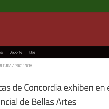
ía
Deporte
Más
ULTURA
/
PROVINCIA
stas de Concordia exhiben en
ncial de Bellas Artes