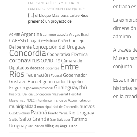
EMERGENCIA HÍDRICA Y DEUDA EN
entrada es 
CONCORDIA: SESIÓN DEL CONCEJO DICE:
[…] el bloque Más para Entre Ríos
La exhibici
presentó un proyecto de...
dimensión 
Argentina
autovía Artigas
AGMER
aumento
Brasil
admiran.
CAFESG
Chajarí
Concejo
Colón
citricultura
Concepción del Uruguay
Deliberante
A través d
Concordia
Cooperativa Eléctrica
Museo han 
coronavirus
COVID-19
Cámara de
Entre
conjunto.
Diputados
decesos
docentes
Ríos
Federación
Gobernador
Federal
Esta dinám
Gustavo Bordet
gobernador Rogelio
Gualeguaychú
Frigerio
historias 
gobierno provincial
hospital Delicia Concepción Masvernat
Hospital
en la creaci
intendente Francisco Azcué
licitación
Masvernat
INDEC
nuevos
municipalidad
municipalidad de Concordia
Paraná
casos
Río Uruguay
obras
Puerto Yeruá
Salto Grande
Turismo
Salto
San Salvador
Uruguay
vacunación
Villaguay
Ángel Giano