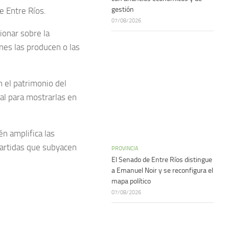
gestión
de Entre Ríos.
07/08/2026
xionar sobre la
nes las producen o las
n el patrimonio del
al para mostrarlas en
én amplifica las
partidas que subyacen
PROVINCIA
El Senado de Entre Ríos distingue
a Emanuel Noir y se reconfigura el
mapa político
07/08/2026