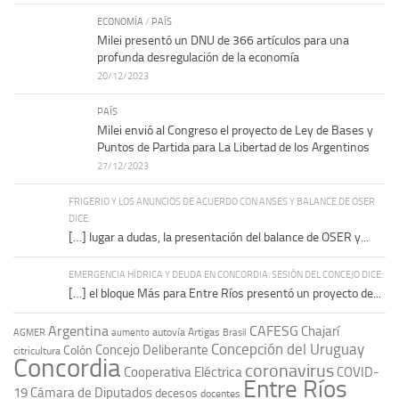
ECONOMÍA
/
PAÍS
Milei presentó un DNU de 366 artículos para una
profunda desregulación de la economía
20/12/2023
PAÍS
Milei envió al Congreso el proyecto de Ley de Bases y
Puntos de Partida para La Libertad de los Argentinos
27/12/2023
FRIGERIO Y LOS ANUNCIOS DE ACUERDO CON ANSES Y BALANCE DE OSER
DICE:
[…] lugar a dudas, la presentación del balance de OSER y...
EMERGENCIA HÍDRICA Y DEUDA EN CONCORDIA: SESIÓN DEL CONCEJO DICE:
[…] el bloque Más para Entre Ríos presentó un proyecto de...
Argentina
CAFESG
Chajarí
autovía Artigas
AGMER
aumento
Brasil
Concepción del Uruguay
Concejo Deliberante
Colón
citricultura
Concordia
coronavirus
Cooperativa Eléctrica
COVID-
Entre Ríos
19
Cámara de Diputados
decesos
docentes