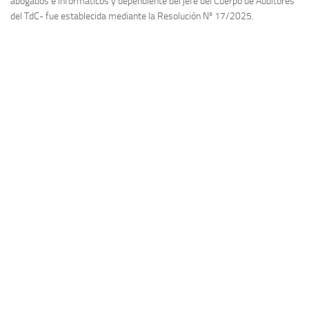
abogados e informáticos y dependiente del jefe del Cuerpo de Auditores
del TdC- fue establecida mediante la Resolución Nº 17/2025.