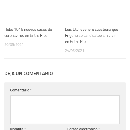
Hubo 1046 nuevos casos de
Luis Etchevehere cuestiona que
coronavirus en Entre Ríos
Frigerio se candidatee sin vivir
en Entre Ríos
20/05/2021
24/06/2021
DEJA UN COMENTARIO
Comentario
*
Nombre
*
Correo electrónico
*