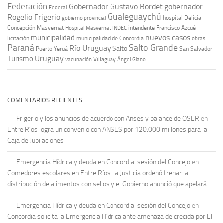
Federación
Gobernador Gustavo Bordet
gobernador
Federal
Gualeguaychú
Rogelio Frigerio
hospital Delicia
gobierno provincial
Concepción Masvernat
intendente Francisco Azcué
Hospital Masvernat
INDEC
nuevos casos
municipalidad
licitación
municipalidad de Concordia
obras
Paraná
Salto Grande
Río Uruguay
Salto
Puerto Yeruá
San Salvador
Uruguay
Turismo
vacunación
Villaguay
Ángel Giano
COMENTARIOS RECIENTES
Frigerio y los anuncios de acuerdo con Anses y balance de OSER
en
Entre Ríos logra un convenio con ANSES por 120.000 millones para la
Caja de Jubilaciones
Emergencia Hídrica y deuda en Concordia: sesión del Concejo
en
Comedores escolares en Entre Ríos: la Justicia ordenó frenar la
distribución de alimentos con sellos y el Gobierno anunció que apelará
Emergencia Hídrica y deuda en Concordia: sesión del Concejo
en
Concordia solicita la Emergencia Hídrica ante amenaza de crecida por El