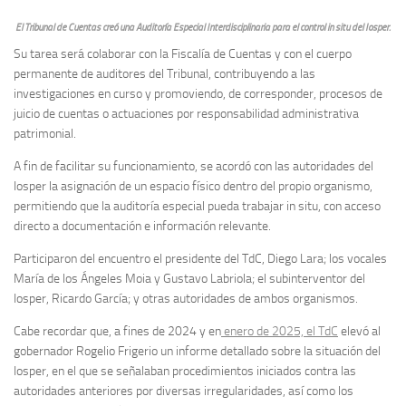
El Tribunal de Cuentas creó una Auditoría Especial Interdisciplinaria para el control in situ del Iosper.
Su tarea será colaborar con la Fiscalía de Cuentas y con el cuerpo
permanente de auditores del Tribunal, contribuyendo a las
investigaciones en curso y promoviendo, de corresponder, procesos de
juicio de cuentas o actuaciones por responsabilidad administrativa
patrimonial.
A fin de facilitar su funcionamiento, se acordó con las autoridades del
Iosper la asignación de un espacio físico dentro del propio organismo,
permitiendo que la auditoría especial pueda trabajar in situ, con acceso
directo a documentación e información relevante.
Participaron del encuentro el presidente del TdC, Diego Lara; los vocales
María de los Ángeles Moia y Gustavo Labriola; el subinterventor del
Iosper, Ricardo García; y otras autoridades de ambos organismos.
Cabe recordar que, a fines de 2024 y en
enero de 2025, el TdC
elevó al
gobernador Rogelio Frigerio un informe detallado sobre la situación del
Iosper, en el que se señalaban procedimientos iniciados contra las
autoridades anteriores por diversas irregularidades, así como los