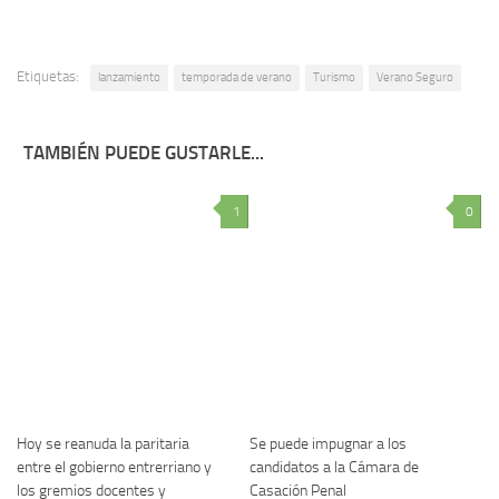
Etiquetas:
lanzamiento
temporada de verano
Turismo
Verano Seguro
TAMBIÉN PUEDE GUSTARLE...
1
0
Hoy se reanuda la paritaria
Se puede impugnar a los
entre el gobierno entrerriano y
candidatos a la Cámara de
los gremios docentes y
Casación Penal