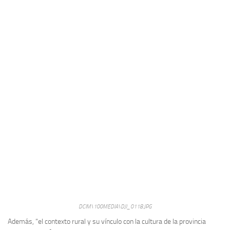
DCIM\100MEDIA\DJI_0118.JPG
Además, “el contexto rural y su vínculo con la cultura de la provincia