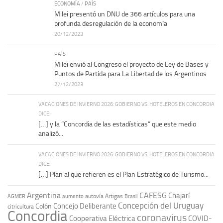
ECONOMÍA
/
PAÍS
Milei presentó un DNU de 366 artículos para una
profunda desregulación de la economía
20/12/2023
PAÍS
Milei envió al Congreso el proyecto de Ley de Bases y
Puntos de Partida para La Libertad de los Argentinos
27/12/2023
VACACIONES DE INVIERNO 2026: GOBIERNO VS. HOTELEROS EN CONCORDIA
DICE:
[…] y la “Concordia de las estadísticas” que este medio
analizó...
VACACIONES DE INVIERNO 2026: GOBIERNO VS. HOTELEROS EN CONCORDIA
DICE:
[…] Plan al que refieren es el Plan Estratégico de Turismo...
Argentina
CAFESG
Chajarí
autovía Artigas
AGMER
aumento
Brasil
Concepción del Uruguay
Concejo Deliberante
Colón
citricultura
Concordia
coronavirus
Cooperativa Eléctrica
COVID-