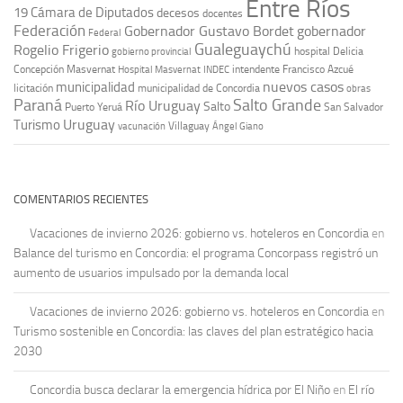
Entre Ríos
19
Cámara de Diputados
decesos
docentes
Federación
Gobernador Gustavo Bordet
gobernador
Federal
Gualeguaychú
Rogelio Frigerio
hospital Delicia
gobierno provincial
Concepción Masvernat
intendente Francisco Azcué
Hospital Masvernat
INDEC
nuevos casos
municipalidad
licitación
municipalidad de Concordia
obras
Paraná
Salto Grande
Río Uruguay
Salto
Puerto Yeruá
San Salvador
Uruguay
Turismo
vacunación
Villaguay
Ángel Giano
COMENTARIOS RECIENTES
Vacaciones de invierno 2026: gobierno vs. hoteleros en Concordia
en
Balance del turismo en Concordia: el programa Concorpass registró un
aumento de usuarios impulsado por la demanda local
Vacaciones de invierno 2026: gobierno vs. hoteleros en Concordia
en
Turismo sostenible en Concordia: las claves del plan estratégico hacia
2030
Concordia busca declarar la emergencia hídrica por El Niño
en
El río