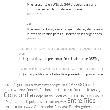
Milei presentó un DNU de 366 artículos para una
profunda desregulación de la economía
20/12/2023
PAÍS
Milei envió al Congreso el proyecto de Ley de Bases y
Puntos de Partida para La Libertad de los Argentinos
27/12/2023
FRIGERIO Y LOS ANUNCIOS DE ACUERDO CON ANSES Y BALANCE DE OSER
DICE:
[…] lugar a dudas, la presentación del balance de OSER y...
EMERGENCIA HÍDRICA Y DEUDA EN CONCORDIA: SESIÓN DEL CONCEJO DICE:
[…] el bloque Más para Entre Ríos presentó un proyecto de...
Argentina
CAFESG
Chajarí
autovía Artigas
AGMER
aumento
Brasil
Concepción del Uruguay
Concejo Deliberante
Colón
citricultura
Concordia
coronavirus
Cooperativa Eléctrica
COVID-
Entre Ríos
19
Cámara de Diputados
decesos
docentes
Federación
Gobernador Gustavo Bordet
gobernador
Federal