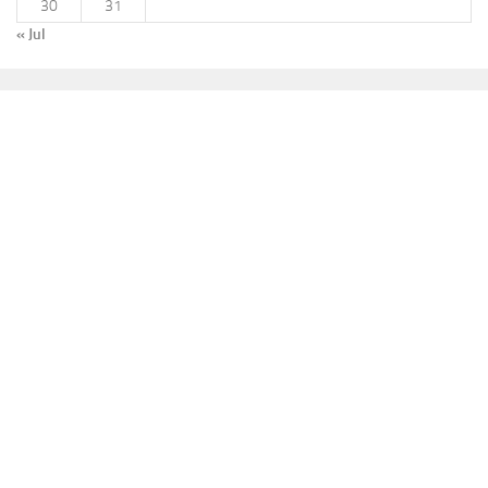
30
31
« Jul