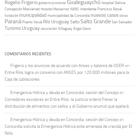
Gualeguaychú
Rogelio Frigerio
hospital Delicia
gobierno provincial
Concepción Masvernat
intendente Francisco Azcué
Hospital Masvernat
INDEC
nuevos casos
municipalidad
licitación
municipalidad de Concordia
obras
Paraná
Salto Grande
Río Uruguay
Salto
Puerto Yeruá
San Salvador
Uruguay
Turismo
vacunación
Villaguay
Ángel Giano
COMENTARIOS RECIENTES
Frigerio y los anuncios de acuerdo con Anses y balance de OSER
en
Entre Ríos logra un convenio con ANSES por 120.000 millones para la
Caja de Jubilaciones
Emergencia Hídrica y deuda en Concordia: sesión del Concejo
en
Comedores escolares en Entre Ríos: la Justicia ordenó frenar la
distribución de alimentos con sellos y el Gobierno anunció que apelará
Emergencia Hídrica y deuda en Concordia: sesión del Concejo
en
Concordia solicita la Emergencia Hídrica ante amenaza de crecida por El
Niño