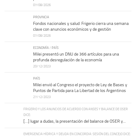
07/08/2026
PROVINCIA
Fondos nacionales y salud: Frigerio cierra una semana
clave con anuncios económicos y de gestión
07/08/2026
ECONOMÍA
/
PAÍS
Milei presentó un DNU de 366 artículos para una
profunda desregulación de la economía
20/12/2023
PAÍS
Milei envió al Congreso el proyecto de Ley de Bases y
Puntos de Partida para La Libertad de los Argentinos
27/12/2023
FRIGERIO Y LOS ANUNCIOS DE ACUERDO CON ANSES Y BALANCE DE OSER
DICE:
[…] lugar a dudas, la presentación del balance de OSER y...
EMERGENCIA HÍDRICA Y DEUDA EN CONCORDIA: SESIÓN DEL CONCEJO DICE: