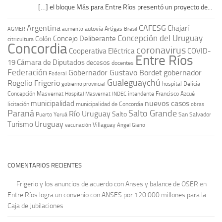
[…] el bloque Más para Entre Ríos presentó un proyecto de...
Argentina
CAFESG
Chajarí
autovía Artigas
AGMER
aumento
Brasil
Concepción del Uruguay
Concejo Deliberante
Colón
citricultura
Concordia
coronavirus
Cooperativa Eléctrica
COVID-
Entre Ríos
19
Cámara de Diputados
decesos
docentes
Federación
Gobernador Gustavo Bordet
gobernador
Federal
Gualeguaychú
Rogelio Frigerio
hospital Delicia
gobierno provincial
Concepción Masvernat
intendente Francisco Azcué
Hospital Masvernat
INDEC
nuevos casos
municipalidad
licitación
municipalidad de Concordia
obras
Paraná
Salto Grande
Río Uruguay
Salto
Puerto Yeruá
San Salvador
Uruguay
Turismo
vacunación
Villaguay
Ángel Giano
COMENTARIOS RECIENTES
Frigerio y los anuncios de acuerdo con Anses y balance de OSER
en
Entre Ríos logra un convenio con ANSES por 120.000 millones para la
Caja de Jubilaciones