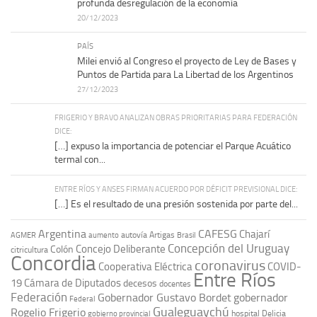
profunda desregulación de la economía
20/12/2023
PAÍS
Milei envió al Congreso el proyecto de Ley de Bases y
Puntos de Partida para La Libertad de los Argentinos
27/12/2023
FRIGERIO Y BRAVO ANALIZAN OBRAS PRIORITARIAS PARA FEDERACIÓN
DICE:
[…] expuso la importancia de potenciar el Parque Acuático
termal con...
ENTRE RÍOS Y ANSES FIRMAN ACUERDO POR DÉFICIT PREVISIONAL DICE:
[…] Es el resultado de una presión sostenida por parte del...
Argentina
CAFESG
Chajarí
autovía Artigas
AGMER
aumento
Brasil
Concepción del Uruguay
Concejo Deliberante
Colón
citricultura
Concordia
coronavirus
Cooperativa Eléctrica
COVID-
Entre Ríos
19
Cámara de Diputados
decesos
docentes
Federación
Gobernador Gustavo Bordet
gobernador
Federal
Gualeguaychú
Rogelio Frigerio
hospital Delicia
gobierno provincial