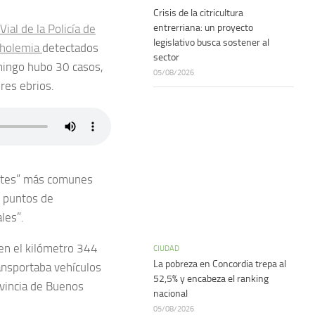
Crisis de la citricultura
entrerriana: un proyecto
ial de la Policía de
legislativo busca sostener al
oholemia
detectados
sector
omingo hubo 30 casos,
05/08/2026
res ebrios.
mites” más comunes
s puntos de
les”.
en el kilómetro 344
CIUDAD
La pobreza en Concordia trepa al
ansportaba vehículos
52,5% y encabeza el ranking
ovincia de Buenos
nacional
05/08/2026