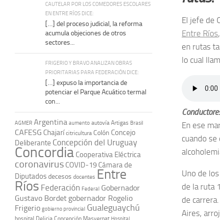
CAUTELAR POR LOS COMEDORES ESCOLARES
EN ENTRE RÍOS DICE:
El jefe de 
[…] del proceso judicial, la reforma
Entre Ríos
acumula objeciones de otros
sectores...
en rutas t
lo cual lla
FRIGERIO Y BRAVO ANALIZAN OBRAS
PRIORITARIAS PARA FEDERACIÓN DICE:
[…] expuso la importancia de
potenciar el Parque Acuático termal
con...
Conductores
Argentina
autovía Artigas
AGMER
aumento
Brasil
En ese mar
CAFESG
Chajarí
Concejo
Colón
citricultura
cuando se 
Concepción del Uruguay
Deliberante
Concordia
alcoholemi
Cooperativa Eléctrica
coronavirus
COVID-19
Cámara de
Entre
Uno de los
Diputados
decesos
docentes
Ríos
de la ruta
Federación
Gobernador
Federal
Gustavo Bordet
gobernador Rogelio
de carrera
Gualeguaychú
Frigerio
gobierno provincial
Aires, arro
hospital Delicia Concepción Masvernat
Hospital