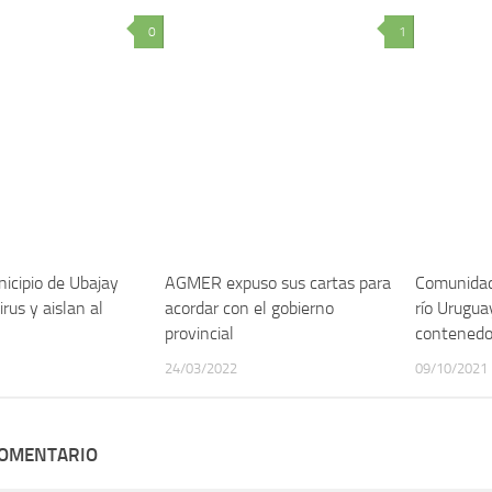
0
1
nicipio de Ubajay
AGMER expuso sus cartas para
Comunidad
rus y aislan al
acordar con el gobierno
río Urugua
provincial
contenedo
24/03/2022
09/10/2021
COMENTARIO