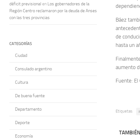
déficit previsional
en
Los gobernadores de la
dependiend
Región Centro reclamaron por la deuda de Anses
con las tres provincias
Báez tambié
antecedent
de conduci
CATEGORÍAS
hasta un a
Ciudad
Finalmente
aumento de
Consulado argentino
Fuente: El
Cultura
De buena fuente
Departamento
Etiquetas:
a
Deporte
TAMBIÉN
Economía