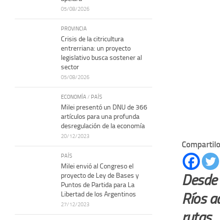
05/08/2026
PROVINCIA
Crisis de la citricultura
entrerriana: un proyecto
legislativo busca sostener al
sector
05/08/2026
ECONOMÍA
/
PAÍS
Milei presentó un DNU de 366
artículos para una profunda
desregulación de la economía
20/12/2023
Compartilo
PAÍS
Milei envió al Congreso el
proyecto de Ley de Bases y
Desde 
Puntos de Partida para La
Libertad de los Argentinos
Ríos a
27/12/2023
rutas
.