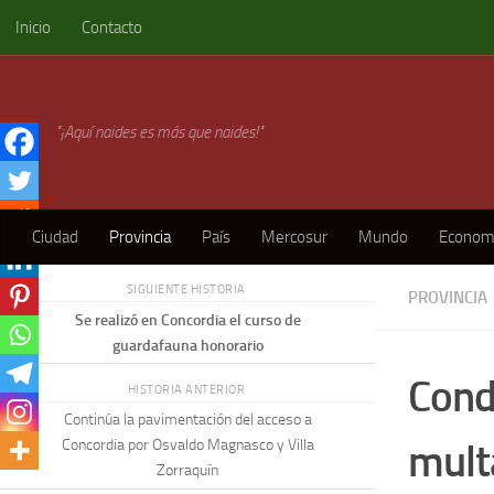
Inicio
Contacto
Skip to content
"¡Aquí naides es más que naides!"
Ciudad
Provincia
País
Mercosur
Mundo
Econom
SIGUIENTE HISTORIA
PROVINCIA
Se realizó en Concordia el curso de
guardafauna honorario
Cond
HISTORIA ANTERIOR
Continúa la pavimentación del acceso a
mult
Concordia por Osvaldo Magnasco y Villa
Zorraquín