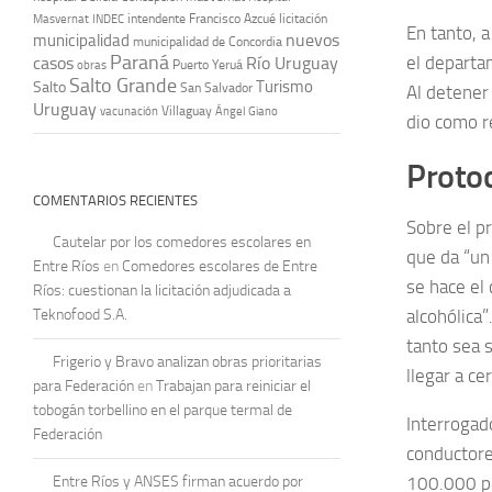
intendente Francisco Azcué
licitación
Masvernat
INDEC
En tanto, a
nuevos
municipalidad
municipalidad de Concordia
Paraná
el departa
casos
Río Uruguay
obras
Puerto Yeruá
Salto Grande
Turismo
Salto
San Salvador
Al detener 
Uruguay
vacunación
Villaguay
Ángel Giano
dio como r
Proto
COMENTARIOS RECIENTES
Sobre el p
Cautelar por los comedores escolares en
que da “un
Entre Ríos
en
Comedores escolares de Entre
se hace el 
Ríos: cuestionan la licitación adjudicada a
Teknofood S.A.
alcohólica
tanto sea 
Frigerio y Bravo analizan obras prioritarias
llegar a ce
para Federación
en
Trabajan para reiniciar el
tobogán torbellino en el parque termal de
Interrogado
Federación
conductore
Entre Ríos y ANSES firman acuerdo por
100.000 pe