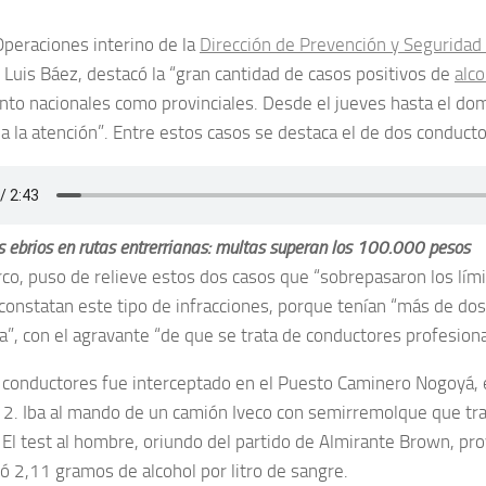
Operaciones interino de la
Dirección de Prevención y Seguridad V
, Luis Báez, destacó la “gran cantidad de casos positivos de
alc
anto nacionales como provinciales. Desde el jueves hasta el d
ma la atención”. Entre estos casos se destaca el de dos conducto
 ebrios en rutas entrerrianas: multas superan los 100.000 pesos
co, puso de relieve estos dos casos que “sobrepasaron los lí
constatan este tipo de infracciones, porque tenían “más de do
a”, con el agravante “de que se trata de conductores profesiona
 conductores fue interceptado en el Puesto Caminero Nogoyá, 
 12. Iba al mando de un camión Iveco con semirremolque que tr
. El test al hombre, oriundo del partido de Almirante Brown, pr
jó 2,11 gramos de alcohol por litro de sangre.