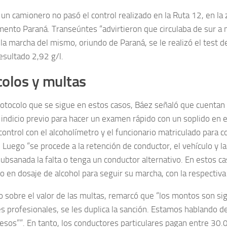
 un camionero no pasó el control realizado en la Ruta 12, en la
mento Paraná. Transeúntes “advirtieron que circulaba de sur a 
la marcha del mismo, oriundo de Paraná, se le realizó el test de
esultado 2,92 g/l.
colos y multas
rotocolo que se sigue en estos casos, Báez señaló que cuentan
 indicio previo para hacer un examen rápido con un soplido en e
control con el alcoholímetro y el funcionario matriculado para c
”. Luego “se procede a la retención de conductor, el vehículo y 
subsanada la falta o tenga un conductor alternativo. En estos c
ro en dosaje de alcohol para seguir su marcha, con la respectiva 
 sobre el valor de las multas, remarcó que “los montos son sign
s profesionales, se les duplica la sanción. Estamos hablando 
sos””. En tanto, los conductores particulares pagan entre 30