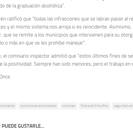
o de la graduación alcohólica”.
n ratificó que “todas las infracciones que se labran pasan al r
es y el mismo sistema nos arroja si es reincidente. Asimismo, s
r, que se remite a los municipios que intervienen para su otor
ño o más en que se les prohíbe manejar”.
, el comisario inspector admitió que “estos últimos fines de 
 la positividad. Siempre han sido menores, pero el trabajo en
 Once.
lcoholemia
conductores alcoholizados
controles
Policía de Entre Ríos
seguridad vial
 PUEDE GUSTARLE...