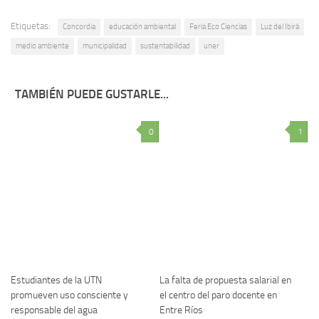
Etiquetas:
Concordia
educación ambiental
Feria Eco Ciencias
Luz del Ibirá
medio ambiente
municipalidad
sustentabilidad
uner
TAMBIÉN PUEDE GUSTARLE...
0
1
Estudiantes de la UTN
La falta de propuesta salarial en
promueven uso consciente y
el centro del paro docente en
responsable del agua
Entre Ríos