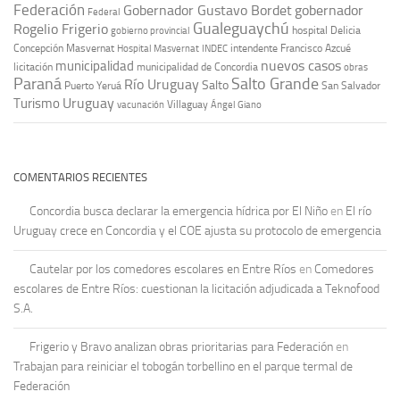
Federación
Gobernador Gustavo Bordet
gobernador
Federal
Gualeguaychú
Rogelio Frigerio
hospital Delicia
gobierno provincial
Concepción Masvernat
intendente Francisco Azcué
Hospital Masvernat
INDEC
nuevos casos
municipalidad
licitación
municipalidad de Concordia
obras
Paraná
Salto Grande
Río Uruguay
Salto
Puerto Yeruá
San Salvador
Uruguay
Turismo
vacunación
Villaguay
Ángel Giano
COMENTARIOS RECIENTES
Concordia busca declarar la emergencia hídrica por El Niño
en
El río
Uruguay crece en Concordia y el COE ajusta su protocolo de emergencia
Cautelar por los comedores escolares en Entre Ríos
en
Comedores
escolares de Entre Ríos: cuestionan la licitación adjudicada a Teknofood
S.A.
Frigerio y Bravo analizan obras prioritarias para Federación
en
Trabajan para reiniciar el tobogán torbellino en el parque termal de
Federación