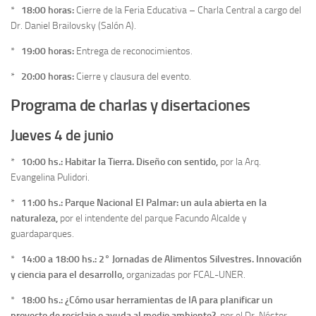
*
18:00 horas:
Cierre de la Feria Educativa – Charla Central a cargo del
Dr. Daniel Brailovsky (Salón A).
*
19:00 horas:
Entrega de reconocimientos.
*
20:00 horas:
Cierre y clausura del evento.
Programa de charlas y disertaciones
Jueves 4 de junio
*
10:00 hs.: Habitar la Tierra. Diseño con sentido,
por la Arq.
Evangelina Pulidori.
*
11:00 hs.: Parque Nacional El Palmar: un aula abierta en la
naturaleza,
por el intendente del parque Facundo Alcalde y
guardaparques.
*
14:00 a 18:00 hs.: 2° Jornadas de Alimentos Silvestres. Innovación
y ciencia para el desarrollo,
organizadas por FCAL-UNER.
*
18:00 hs.: ¿Cómo usar herramientas de IA para planificar un
proyecto de reciclaje o ayuda al medio ambiente?,
por el Dr. Néstor