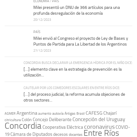
ECONOMÍA
/
PAÍS
Milei presentó un DNU de 366 artículos para una
profunda desregulación de la economía
20/12/2023
PAÍS
Milei envió al Congreso el proyecto de Ley de Bases y
Puntos de Partida para La Libertad de los Argentinos
27/12/2023
CONCORDIA BUSCA DECLARAR LA EMERGENCIA HÍDRICA POR EL NIÑO DICE:
[…] elemento clave en la estrategia de prevención es la
utilización...
CAUTELAR POR LOS COMEDORES ESCOLARES EN ENTRE RÍOS DICE:
[…] del proceso judicial, la reforma acumula objeciones de
otros sectores...
Argentina
CAFESG
Chajarí
autovía Artigas
AGMER
aumento
Brasil
Concepción del Uruguay
Concejo Deliberante
Colón
citricultura
Concordia
coronavirus
Cooperativa Eléctrica
COVID-
Entre Ríos
19
Cámara de Diputados
decesos
docentes