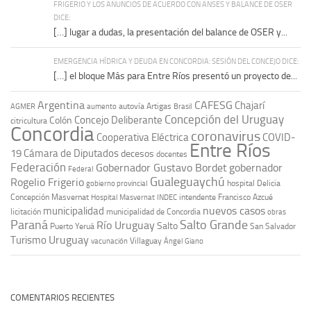
FRIGERIO Y LOS ANUNCIOS DE ACUERDO CON ANSES Y BALANCE DE OSER
DICE:
[…] lugar a dudas, la presentación del balance de OSER y...
EMERGENCIA HÍDRICA Y DEUDA EN CONCORDIA: SESIÓN DEL CONCEJO DICE:
[…] el bloque Más para Entre Ríos presentó un proyecto de...
Argentina
CAFESG
Chajarí
autovía Artigas
AGMER
aumento
Brasil
Concepción del Uruguay
Concejo Deliberante
Colón
citricultura
Concordia
coronavirus
Cooperativa Eléctrica
COVID-
Entre Ríos
19
Cámara de Diputados
decesos
docentes
Federación
Gobernador Gustavo Bordet
gobernador
Federal
Gualeguaychú
Rogelio Frigerio
hospital Delicia
gobierno provincial
Concepción Masvernat
intendente Francisco Azcué
Hospital Masvernat
INDEC
nuevos casos
municipalidad
licitación
municipalidad de Concordia
obras
Paraná
Salto Grande
Río Uruguay
Salto
Puerto Yeruá
San Salvador
Uruguay
Turismo
vacunación
Villaguay
Ángel Giano
COMENTARIOS RECIENTES