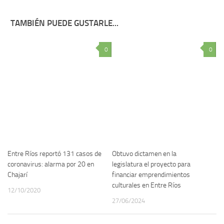
TAMBIÉN PUEDE GUSTARLE...
0
0
Entre Ríos reportó 131 casos de
Obtuvo dictamen en la
coronavirus: alarma por 20 en
legislatura el proyecto para
Chajarí
financiar emprendimientos
culturales en Entre Ríos
12/10/2020
27/06/2024