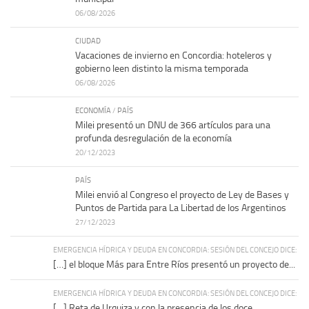
06/08/2026
CIUDAD
Vacaciones de invierno en Concordia: hoteleros y
gobierno leen distinto la misma temporada
06/08/2026
ECONOMÍA
/
PAÍS
Milei presentó un DNU de 366 artículos para una
profunda desregulación de la economía
20/12/2023
PAÍS
Milei envió al Congreso el proyecto de Ley de Bases y
Puntos de Partida para La Libertad de los Argentinos
27/12/2023
EMERGENCIA HÍDRICA Y DEUDA EN CONCORDIA: SESIÓN DEL CONCEJO DICE:
[…] el bloque Más para Entre Ríos presentó un proyecto de...
EMERGENCIA HÍDRICA Y DEUDA EN CONCORDIA: SESIÓN DEL CONCEJO DICE:
[…] Reta de Urquiza y con la presencia de los doce...