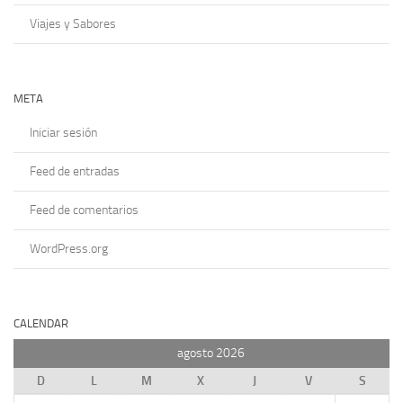
Viajes y Sabores
META
Iniciar sesión
Feed de entradas
Feed de comentarios
WordPress.org
CALENDAR
agosto 2026
D
L
M
X
J
V
S