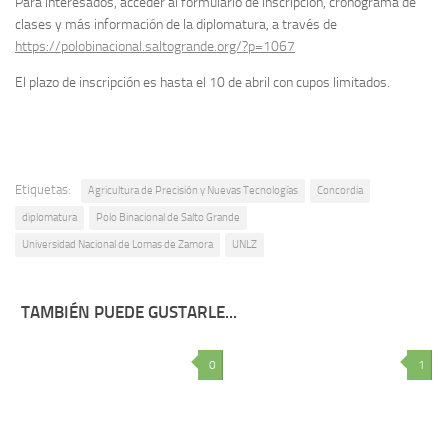
Para interesados, acceder al formulario de inscripción, cronograma de
clases y más información de la diplomatura, a través de
https://polobinacional.saltogrande.org/?p=1067
El plazo de inscripción es hasta el 10 de abril con cupos limitados.
Etiquetas:
Agricultura de Precisión y Nuevas Tecnologías
Concordia
diplomatura
Polo Binacional de Salto Grande
Universidad Nacional de Lomas de Zamora
UNLZ
TAMBIÉN PUEDE GUSTARLE...
0
1