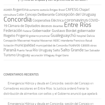
Argentina
CAFESG
Chajarí
autovía Artigas
AGMER
aumento
Brasil
Concepción del Uruguay
Concejo Deliberante
Colón
citricultura
Concordia
coronavirus
Cooperativa Eléctrica
COVID-
Entre Ríos
19
Cámara de Diputados
decesos
docentes
Federación
Gobernador Gustavo Bordet
gobernador
Federal
Gualeguaychú
Rogelio Frigerio
hospital Delicia
gobierno provincial
Concepción Masvernat
intendente Francisco Azcué
Hospital Masvernat
INDEC
nuevos casos
municipalidad
licitación
municipalidad de Concordia
obras
Paraná
Salto Grande
Río Uruguay
Salto
Puerto Yeruá
San Salvador
Uruguay
Turismo
vacunación
Villaguay
Ángel Giano
COMENTARIOS RECIENTES
Emergencia Hídrica y deuda en Concordia: sesión del Concejo
en
Comedores escolares en Entre Ríos: la Justicia ordenó frenar la
distribución de alimentos con sellos y el Gobierno anunció que apelará
Emergencia Hídrica y deuda en Concordia: sesión del Concejo
en