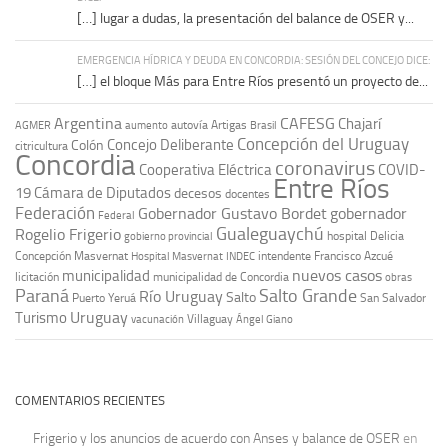
[…] lugar a dudas, la presentación del balance de OSER y...
EMERGENCIA HÍDRICA Y DEUDA EN CONCORDIA: SESIÓN DEL CONCEJO DICE:
[…] el bloque Más para Entre Ríos presentó un proyecto de...
Argentina
CAFESG
Chajarí
autovía Artigas
AGMER
aumento
Brasil
Concepción del Uruguay
Concejo Deliberante
Colón
citricultura
Concordia
coronavirus
Cooperativa Eléctrica
COVID-
Entre Ríos
19
Cámara de Diputados
decesos
docentes
Federación
Gobernador Gustavo Bordet
gobernador
Federal
Gualeguaychú
Rogelio Frigerio
hospital Delicia
gobierno provincial
Concepción Masvernat
intendente Francisco Azcué
Hospital Masvernat
INDEC
nuevos casos
municipalidad
licitación
municipalidad de Concordia
obras
Paraná
Salto Grande
Río Uruguay
Salto
Puerto Yeruá
San Salvador
Uruguay
Turismo
vacunación
Villaguay
Ángel Giano
COMENTARIOS RECIENTES
Frigerio y los anuncios de acuerdo con Anses y balance de OSER
en