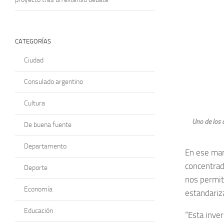
CATEGORÍAS
Ciudad
Consulado argentino
Cultura
Uno de los 
De buena fuente
Departamento
En ese mar
concentrad
Deporte
nos permit
Economía
estandariza
Educación
“Esta inve