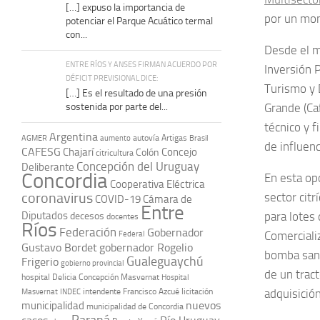
[…] expuso la importancia de
por un mon
potenciar el Parque Acuático termal
con...
Desde el mi
ENTRE RÍOS Y ANSES FIRMAN ACUERDO POR
Inversión 
DÉFICIT PREVISIONAL DICE:
Turismo y 
[…] Es el resultado de una presión
sostenida por parte del...
Grande (Ca
técnico y f
Argentina
autovía Artigas
AGMER
aumento
Brasil
de influen
CAFESG
Chajarí
Concejo
Colón
citricultura
Concepción del Uruguay
Deliberante
Concordia
En esta op
Cooperativa Eléctrica
coronavirus
sector citr
COVID-19
Cámara de
Entre
Diputados
para lotes 
decesos
docentes
Ríos
Federación
Gobernador
Comerciali
Federal
Gustavo Bordet
gobernador Rogelio
bomba sani
Gualeguaychú
Frigerio
gobierno provincial
de un trac
hospital Delicia Concepción Masvernat
Hospital
intendente Francisco Azcué
licitación
adquisición
Masvernat
INDEC
nuevos
municipalidad
municipalidad de Concordia
Paraná