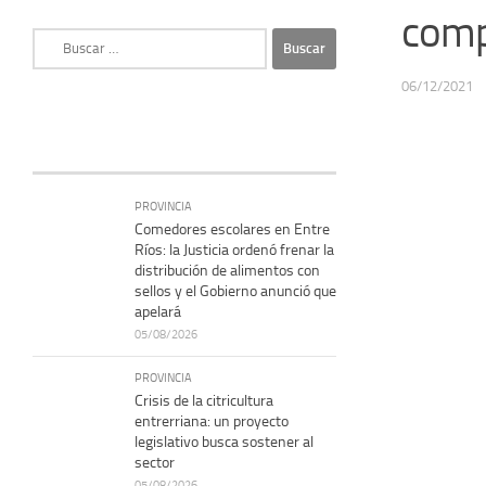
comp
Buscar:
06/12/2021
PROVINCIA
Comedores escolares en Entre
Ríos: la Justicia ordenó frenar la
distribución de alimentos con
sellos y el Gobierno anunció que
apelará
05/08/2026
PROVINCIA
Crisis de la citricultura
entrerriana: un proyecto
legislativo busca sostener al
sector
05/08/2026