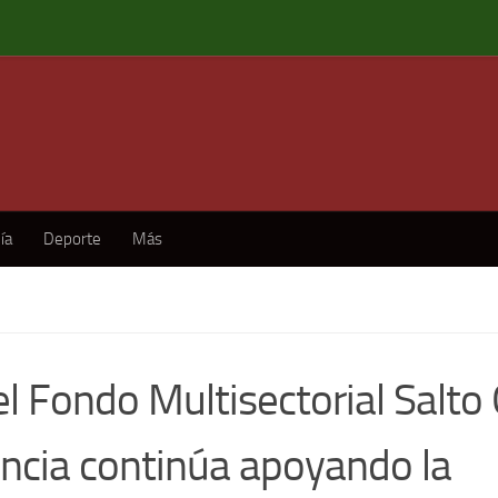
ía
Deporte
Más
l Fondo Multisectorial Salto 
incia continúa apoyando la