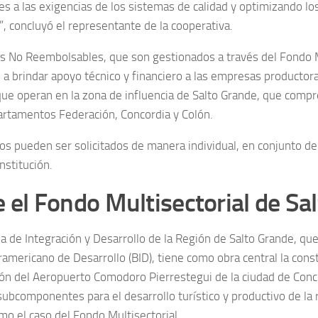
nes a las exigencias de los sistemas de calidad y optimizando l
”, concluyó el representante de la cooperativa.
s No Reembolsables, que son gestionados a través del Fondo M
 a brindar apoyo técnico y financiero a las empresas productora
 que operan en la zona de influencia de Salto Grande, que compr
artamentos Federación, Concordia y Colón.
os pueden ser solicitados de manera individual, en conjunto d
nstitución.
 el Fondo Multisectorial de Sa
a de Integración y Desarrollo de la Región de Salto Grande, que
ramericano de Desarrollo (BID), tiene como obra central la cons
ón del Aeropuerto Comodoro Pierrestegui de la ciudad de Con
subcomponentes para el desarrollo turístico y productivo de la 
mo el caso del Fondo Multisectorial.