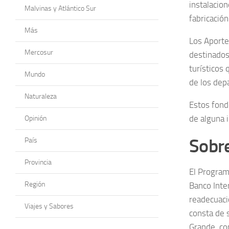
instalacio
Malvinas y Atlántico Sur
fabricación
Más
Los Aporte
Mercosur
destinados
turísticos
Mundo
de los dep
Naturaleza
Estos fond
de alguna i
Opinión
Sobre
País
Provincia
El Program
Región
Banco Inte
readecuaci
Viajes y Sabores
consta de 
Grande, co