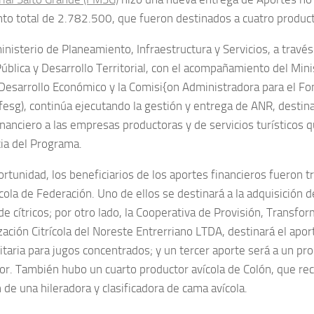
to total de 2.782.500, que fueron destinados a cuatro product
nisterio de Planeamiento, Infraestructura y Servicios, a través
Pública y Desarrollo Territorial, con el acompañamiento del Mini
Desarrollo Económico y la Comisi{on Administradora para el Fo
fesg), continúa ejecutando la gestión y entrega de ANR, destin
inanciero a las empresas productoras y de servicios turísticos 
cia del Programa.
ortunidad, los beneficiarios de los aportes financieros fueron t
ícola de Federación. Uno de ellos se destinará a la adquisición 
de cítricos; por otro lado, la Cooperativa de Provisión, Transfo
zación Citrícola del Noreste Entrerriano LTDA, destinará el apor
taria para jugos concentrados; y un tercer aporte será a un pr
tor. También hubo un cuarto productor avícola de Colón, que rec
 de una hileradora y clasificadora de cama avícola.