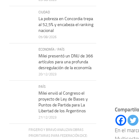
CIUDAD
La pobreza en Concordia trepa
al 52,5% y encabeza el ranking
nacional
05/08/2026
ECONOMÍA
/
PAÍS
Milei presentó un DNU de 366
artículos para una profunda
desregulación de la economía
20/12/2023
PAÍS
Milei envió al Congreso el
proyecto de Ley de Bases y
Puntos de Partida para La
Compartilo
Libertad de los Argentinos
27/12/2023
En el marc
FRIGERIO Y BRAVO ANALIZAN OBRAS
PRIORITARIAS PARA FEDERACIÓN DICE:
Multisecto