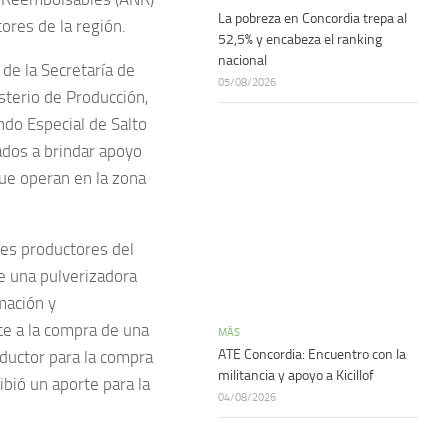
La pobreza en Concordia trepa al
ores de la región.
52,5% y encabeza el ranking
nacional
 de la Secretaría de
05/08/2026
sterio de Producción,
ndo Especial de Salto
ados a brindar apoyo
que operan en la zona
res productores del
de una pulverizadora
rmación y
te a la compra de una
MÁS
ATE Concordia: Encuentro con la
oductor para la compra
militancia y apoyo a Kicillof
ibió un aporte para la
04/08/2026