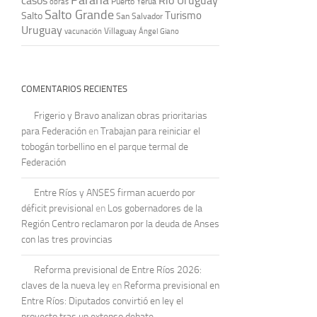
casos
Río Uruguay
obras
Puerto Yeruá
Salto Grande
Turismo
Salto
San Salvador
Uruguay
vacunación
Villaguay
Ángel Giano
COMENTARIOS RECIENTES
Frigerio y Bravo analizan obras prioritarias
para Federación
en
Trabajan para reiniciar el
tobogán torbellino en el parque termal de
Federación
Entre Ríos y ANSES firman acuerdo por
déficit previsional
en
Los gobernadores de la
Región Centro reclamaron por la deuda de Anses
con las tres provincias
Reforma previsional de Entre Ríos 2026:
claves de la nueva ley
en
Reforma previsional en
Entre Ríos: Diputados convirtió en ley el
proyecto tras un extenso debate