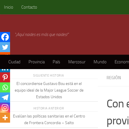
Inicio
Contacto
Skip to content
"¡Aquí naides es más que naides!"
Ciudad
Provincia
País
Mercosur
Mundo
Econom
SIGUIENTE HISTORIA
REGIÓN
El concordiense Gustavo Bou está en el
equipo ideal de la Major League Soccer de
Estados Unidos
Con e
HISTORIA ANTERIOR
prov
Evalúan las políticas sanitarias en el Centro
de Frontera Concordia – Salto