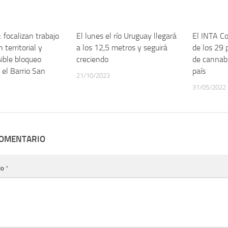
 focalizan trabajo
El lunes el río Uruguay llegará
El INTA Co
 territorial y
a los 12,5 metros y seguirá
de los 29 
ible bloqueo
creciendo
de cannabi
 el Barrio San
país
21/10/2023
31/05/2022
COMENTARIO
io
*