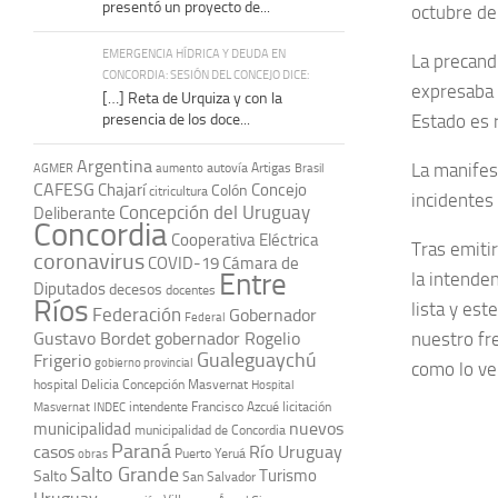
presentó un proyecto de...
octubre deb
EMERGENCIA HÍDRICA Y DEUDA EN
La precand
CONCORDIA: SESIÓN DEL CONCEJO DICE:
expresaba l
[…] Reta de Urquiza y con la
presencia de los doce...
Estado es 
Argentina
La manifes
autovía Artigas
AGMER
aumento
Brasil
CAFESG
Chajarí
Concejo
Colón
citricultura
incidentes
Concepción del Uruguay
Deliberante
Concordia
Cooperativa Eléctrica
Tras emiti
coronavirus
COVID-19
Cámara de
Entre
la intende
Diputados
decesos
docentes
Ríos
lista y es
Federación
Gobernador
Federal
Gustavo Bordet
gobernador Rogelio
nuestro fr
Gualeguaychú
Frigerio
gobierno provincial
como lo ve
hospital Delicia Concepción Masvernat
Hospital
intendente Francisco Azcué
licitación
Masvernat
INDEC
nuevos
municipalidad
municipalidad de Concordia
Paraná
casos
Río Uruguay
obras
Puerto Yeruá
Salto Grande
Turismo
Salto
San Salvador