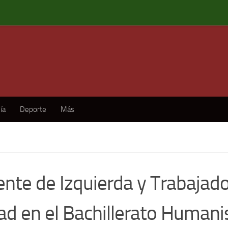
ía
Deporte
Más
rente de Izquierda y Trabajad
ad en el Bachillerato Humani