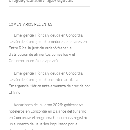
Uruguay
vacunación
Villaguay
Ángel Giano
COMENTARIOS RECIENTES
Emergencia Hídrica y deuda en Concordia:
sesión del Concejo
en
Comedores escolares en
Entre Ríos: la Justicia ordenó frenar la
distribución de alimentos con sellos y el
Gobierno anunció que apelará
Emergencia Hídrica y deuda en Concordia:
sesión del Concejo
en
Concordia solicita la
Emergencia Hídrica ante amenaza de crecida por
El Niño
Vacaciones de invierno 2026: gobierno vs.
hoteleros en Concordia
en
Balance del turismo
en Concordia: el programa Concorpass registró
un aumento de usuarios impulsado por la