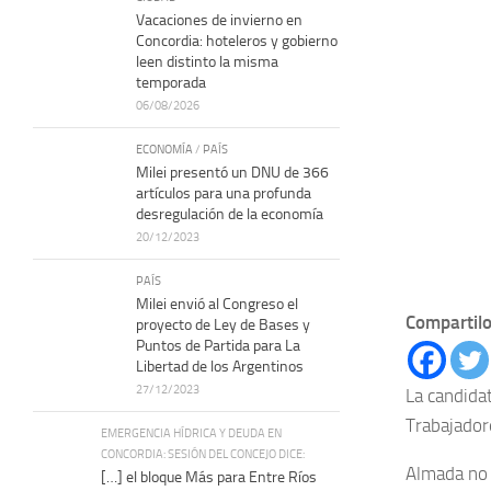
Vacaciones de invierno en
Concordia: hoteleros y gobierno
leen distinto la misma
temporada
06/08/2026
ECONOMÍA
/
PAÍS
Milei presentó un DNU de 366
artículos para una profunda
desregulación de la economía
20/12/2023
PAÍS
Milei envió al Congreso el
Compartilo
proyecto de Ley de Bases y
Puntos de Partida para La
Libertad de los Argentinos
27/12/2023
La candida
Trabajador
EMERGENCIA HÍDRICA Y DEUDA EN
CONCORDIA: SESIÓN DEL CONCEJO DICE:
Almada no 
[…] el bloque Más para Entre Ríos