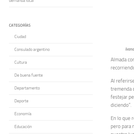
demanda local
CATEGORÍAS
Ciudad
Ivana
Consulado argentino
Almada co
Cultura
recorriendo
De buena fuente
Al referir
Departamento
tremenda c
festejar p
Deporte
diciendo”.
Economía
En lo que 
pero para 
Educación