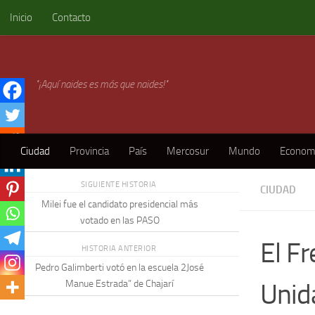
Inicio
Contacto
Skip to content
"¡Aquí naides es más que naides!"
Ciudad
Provincia
País
Mercosur
Mundo
Econom
SIGUIENTE HISTORIA
CIUDAD
Milei fue el candidato presidencial más
votado en las PASO
El F
HISTORIA ANTERIOR
Pedro Galimberti votó en la escuela 2José
Unid
Manue Estrada” de Chajarí