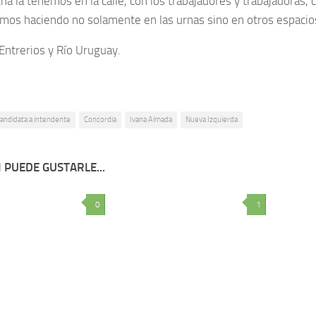
ha la tenemos en la calle, con los trabajadores y trabajadoras, c
imos haciendo no solamente en las urnas sino en otros espacio
 Entrerios y Río Uruguay.
andidata a intendente
Concordia
Ivana Almada
Nueva Izquierda
 PUEDE GUSTARLE...
0
1