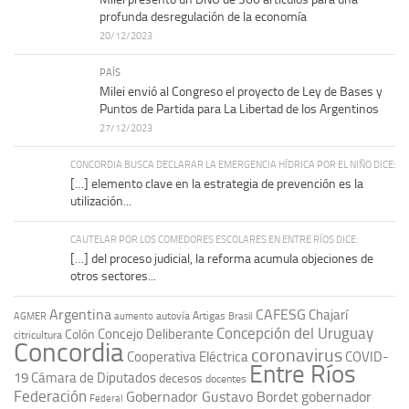
profunda desregulación de la economía
20/12/2023
PAÍS
Milei envió al Congreso el proyecto de Ley de Bases y
Puntos de Partida para La Libertad de los Argentinos
27/12/2023
CONCORDIA BUSCA DECLARAR LA EMERGENCIA HÍDRICA POR EL NIÑO DICE:
[…] elemento clave en la estrategia de prevención es la
utilización...
CAUTELAR POR LOS COMEDORES ESCOLARES EN ENTRE RÍOS DICE:
[…] del proceso judicial, la reforma acumula objeciones de
otros sectores...
Argentina
CAFESG
Chajarí
autovía Artigas
AGMER
aumento
Brasil
Concepción del Uruguay
Concejo Deliberante
Colón
citricultura
Concordia
coronavirus
Cooperativa Eléctrica
COVID-
Entre Ríos
19
Cámara de Diputados
decesos
docentes
Federación
Gobernador Gustavo Bordet
gobernador
Federal