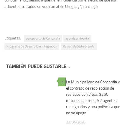
conocimiento, debido a que tiene incidencia por el hecho de que los
afluentes tratados se vuelcan al río Uruguay”, concluyó.
Etiquetas:
aeropuerto de Concordia
agenda ambiental
Programa de Desarrollo e Integración
Región de Salto Grande
TAMBIÉN PUEDE GUSTARLE...
La Municipalidad de Concordia y
0
1
el contrato de recolección de
residuos con Vitsa: $250
millones por mes, 92 agentes
reasignados y una polémica que
no se apaga
22/04/2026