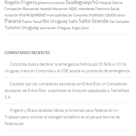
Gualeguaychú
Rogelio Frigerio
hospital Delicia
gobierno provincial
Concepción Masvernat
intendente Francisco Azcué
Hospital Masvernat
INDEC
nuevos casos
municipalidad
licitación
municipalidad de Concordia
obras
Paraná
Salto Grande
Río Uruguay
Salto
Puerto Yeruá
San Salvador
Uruguay
Turismo
vacunación
Villaguay
Ángel Giano
COMENTARIOS RECIENTES
Concordia busca declarar la emergencia hídrica por El Niño
en
El río
Uruguay crece en Concordia y el COE ajusta su protocolo de emergencia
Cautelar por los comedores escolares en Entre Ríos
en
Comedores
escolares de Entre Ríos: cuestionan la licitación adjudicada a Teknofood
S.A.
Frigerio y Bravo analizan obras prioritarias para Federación
en
Trabajan para reiniciar el tobogán torbellino en el parque termal de
Federación