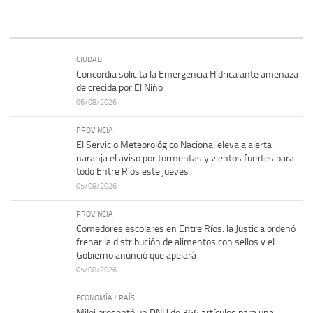
CIUDAD
Concordia solicita la Emergencia Hídrica ante amenaza
de crecida por El Niño
06/08/2026
PROVINCIA
El Servicio Meteorológico Nacional eleva a alerta
naranja el aviso por tormentas y vientos fuertes para
todo Entre Ríos este jueves
05/08/2026
PROVINCIA
Comedores escolares en Entre Ríos: la Justicia ordenó
frenar la distribución de alimentos con sellos y el
Gobierno anunció que apelará
05/08/2026
ECONOMÍA
/
PAÍS
Milei presentó un DNU de 366 artículos para una